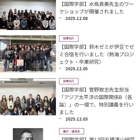
【国際学部】水鳥真美先生のワー
クショップが開催されました
2025.12.08
授業紹介
【国際学部】鈴木ゼミが伊豆でゼ
ミ合宿を行いました（熱海プロジ
ェクト・卒業研究）
2025.12.05
授業紹介
【国際学部】菅野敦志先生担当
「アジア太平洋の国際関係B（各
論）」の一環で、特別講義を行い
ました
2025.12.03
展示・講演会
【国際学部】第12回石橋湛山研究