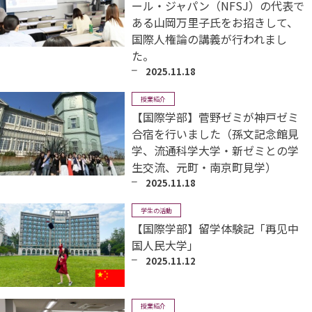
ール・ジャパン（NFSJ）の代表で
ある山岡万里子氏をお招きして、
国際人権論の講義が行われまし
た。
2025.11.18
授業紹介
【国際学部】菅野ゼミが神戸ゼミ
合宿を行いました（孫文記念館見
学、流通科学大学・新ゼミとの学
生交流、元町・南京町見学）
2025.11.18
学生の活動
【国際学部】留学体験記「再见中
国人民大学」
2025.11.12
授業紹介