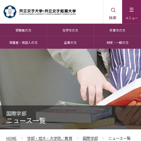
検索
メニュー
受験者の方
在学生の方
卒業生の方
保護者・保証人の方
企業の方
地域・一般の方
国際学部
ニュース一覧
HOME
学部・短大・大学院／教育
国際学部
ニュース一覧