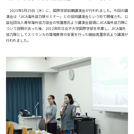
2023年5月25日（木）に、国際学部前期講演会が行われました。今回の講
演会は「JICA
海外協力隊セミナー」との協同講演会という形で開催され、公
益社団法人
青年海外協力協会の牧薗慧氏より講演会冒頭に
JICA海外
協力隊に
ついて説明があった後、2012年共立女子大学国際学部を卒業し、JICA海外
協力隊としてスリランカの環境教育の支援を行った細田真里奈氏より講演が
行われました。