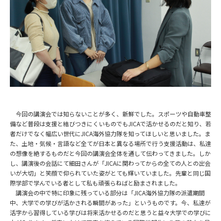
今回の講演会では知らないことが多く、新鮮でした。スポーツや自動車整
備など普段は支援と結びつきにくいものでもJICAで活かせるのだと知り、若
者だけでなく幅広い世代にJ
ICA
海外協力隊を
知ってほしいと思いました。ま
た、土地・気候・言語など全てが日本と異なる場所で行う支援活動は、私達
の想像を絶するものだと今回の講演会全体を通して伝わってきました。しか
し、講演後の会話にて細田さんが「JICAに関わってからの全ての人との出会
いが大切」と笑顔で仰られていた姿がとても輝いていました。先輩と同じ国
際学部で学んでいる者として私も頑張らねばと励まされました。
講演会の中で特に印象に残っている部分は「
JICA
海外協力隊の派遣期間
中、大学での学びが活かされる瞬間があった」というものです。今、私達が
活字から習得している学びは将来活かせるのだと思うと益々大学での学びに