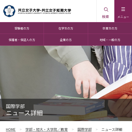
検索
メニュー
受験者の方
在学生の方
卒業生の方
保護者・保証人の方
企業の方
地域・一般の方
国際学部
ニュース詳細
HOME
学部・短大・大学院／教育
国際学部
ニュース詳細