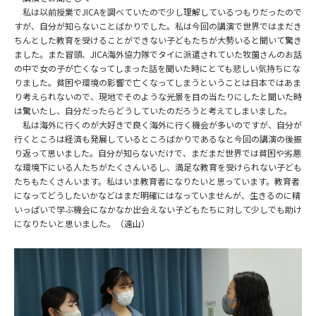
私は以前授業で
JICAを調べていたので少し理解しているつもりだったので
すが、自分が知らないことばかりでした。私は今回の講演で世界ではまだき
ちんとした教育を受けることができない子どもたちが大勢いると聞いて驚き
ました。また冒頭、JICA
海外協力隊でタイに派遣されていた牧薗さんのお話
の中で女の子が亡くなってしまった話を聞いた時にとても悲しい気持ちにな
りました。貧困や環境の影響で亡くなってしまうということは日本ではあま
り考えられないので、現地でそのような光景を目の当たりにしたと聞いた時
は驚いたし、自分だったらどうしていたのだろうと考えてしまいました。
私は海外に行くのが大好きで良く海外に行く機会が多いのですが、自分が
行くところは経済も発展しているところばかりであるなと今回の講演の後振
り返って思いました。自分が知らないだけで、まだまだ世界では貧困や劣悪
な環境下にいる人たちがたくさんいるし、満足な教育を受けられない子ども
たちもたくさんいます。私はいま教育者になりたいと思っています。教育者
になってどうしたいかなどはまだ明確にはなっていませんが、生きるのに精
いっぱいで学ぶ機会になかなか出会えない子どもたちに対して少しでも助け
になりたいと思いました。（遠山）