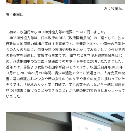
左：牧薗氏、
右：細田氏
初めに牧薗氏か
ら
JICA海外
協力
隊の概要について伺いました。
JICA
海外協力隊は、日本政府のODA（政府開発援助）の一環として、独立
行政法人国際協力機構が実施する事業です。開発途上国や、中南米の日系社
会の人々のために、自身が持つ技術や経験を活かしてみたいという強い意志
のある方を派遣し、支援する事業です。
語学などを学ぶ派遣前訓練をはじ
め、派遣期間中の安全面・健康面でのサポート等をご説明いただきました。
近年では、男性より女性の参加率が高いそうですが、牧薗氏自身も2015年
９月から2017年９月の
2年間、
青少年活動でタイに派遣され、人身売買の被
害に遭い保護された少女や若い女性の心のケアや自立の支援に携わっていた
そうです。「現地の人々と同じ目線で、同じ言葉を話しながら一緒に課題を
見つけ改善に繋げることができること」が活動の魅力であるとおっしゃって
いました。