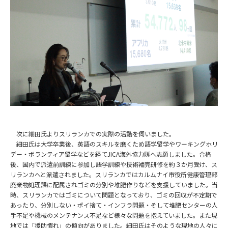
次に細田氏よりスリランカでの実際の活動を伺いました。
細田氏は大学卒業後、英語のスキルを磨くため語学留学やワーキングホリ
デー・ボランティア留学などを経て
JICA
海外協力隊へ志願しました。合格
後、国内で派遣前訓練に参加し語学訓練や技術補完研修を約３か月受け、ス
リランカへと派遣されました。スリランカではカルムナイ市役所健康管理部
廃棄物処理課に配属されゴミの分別や堆肥作りなどを支援していました。当
時、スリランカではゴミについて問題となっており、ゴミの回収が不定期で
あったり、分別しない・ポイ捨て・インフラ問題・そして堆肥センターの人
手不足や機械のメンテナンス不足など様々な問題を抱えていました。また現
地では「援助慣れ」の傾向がありました。細田氏はそのような現地の人々に