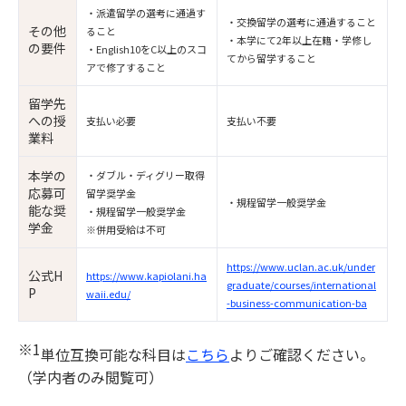
・派遣留学の選考に通過す
・交換留学の選考に通過すること
その他
ること
・本学にて2年以上在籍・学修し
の要件
・English10をC以上のスコ
てから留学すること
アで修了すること
留学先
への授
支払い必要
支払い不要
業料
本学の
・ダブル・ディグリー取得
応募可
留学奨学金
・規程留学一般奨学金
能な奨
・規程留学一般奨学金
学金
※併用受給は不可
https://www.uclan.ac.uk/under
公式H
https://www.kapiolani.ha
graduate/courses/international
P
waii.edu/
-business-communication-ba
※1
単位互換可能な科目は
こちら
よりご確認ください。
（学内者のみ閲覧可）