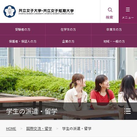
検索
メニュー
受験者の方
在学生の方
卒業生の方
保護者・保証人の方
企業の方
地域・一般の方
学生の派遣・留学
HOME
国際交流・留学
学生の派遣・留学