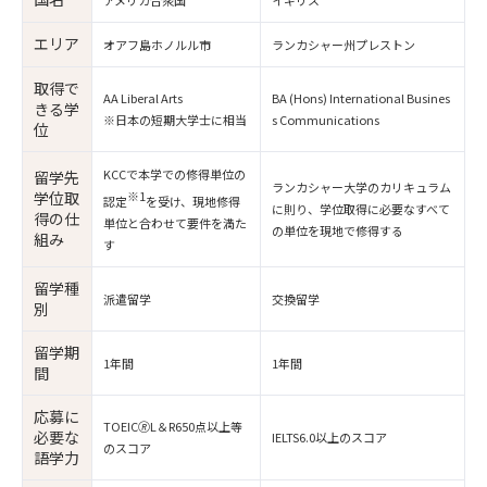
アメリカ合衆国
イギリス
エリア
オアフ島ホノルル市
ランカシャー州プレストン
取得で
AA Liberal Arts
BA (Hons) International Busines
きる学
※日本の短期大学士に相当
s Communications
位
KCCで本学での修得単位の
留学先
ランカシャー大学のカリキュラム
学位取
※1
認定
を受け、現地修得
に則り、学位取得に必要なすべて
得の仕
単位と合わせて要件を満た
の単位を現地で修得する
組み
す
留学種
派遣留学
交換留学
別
留学期
1年間
1年間
間
応募に
TOEIC🄬L＆R650点以上等
必要な
IELTS6.0以上のスコア
のスコア
語学力