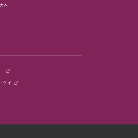
方へ
）
・ケイ