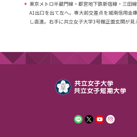
東京メトロ半蔵門線・都営地下鉄新宿線・三田線「
A1出口を出て左へ。専大前交差点を城南信用金
し直進。右手に共立女子大学3号館正面玄関が見