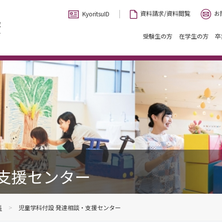
お
資料請求/資料閲覧
KyoritsuID
受験生の方
在学生の方
卒
支援センター
科
児童学科付設 発達相談・支援センター