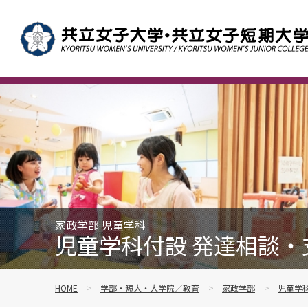
家政学部 児童学科
児童学科付設 発達相談・
HOME
学部・短大・大学院／教育
家政学部
児童学