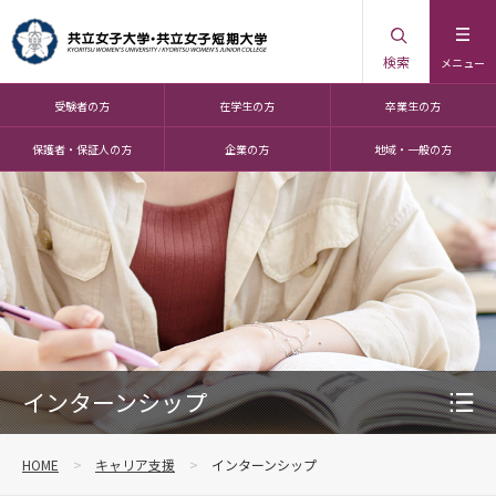
検索
メニュー
受験者の方
在学生の方
卒業生の方
保護者・保証人の方
企業の方
地域・一般の方
インターンシップ
HOME
キャリア支援
インターンシップ