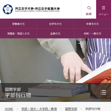
検索
メニュー
受験者の方
在学生の方
卒業生の方
保護者・保証人の方
企業の方
地域・一般の方
国際学部
学部刊行物
HOME
学部・短大・大学院／教育
国際学部
学部刊行物