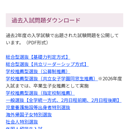
過去入試問題ダウンロード
過去2年度の入学試験で出題された試験問題を公開して
います。（PDF形式）
総合型選抜【基礎力判定方式】
総合型選抜【共立リーダーシップ方式】
学校推薦型選抜（公募制推薦）
学校推薦型選抜（共立女子学園同窓生推薦）
※2026年度
入試までは、卒業生子女推薦として実施
学校推薦型選抜（指定校制推薦）
一般選抜【全学統一方式、2月日程前期、2月日程後期】
児童養護施設等出身者特別選抜
海外帰国子女特別選抜
社会人特別選抜
外国人留学生入試