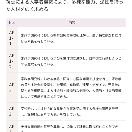
視点による入学者選抜により、多様な能力、適性を持っ
た人材を広く求める。
No.
内容
AP
家政学研究科における教育研究の特徴を理解し、高い倫理観を身に付
1-
ける素養を有している。
1
AP
家政学研究科における学びを主体的に追求し、自律的に行動しようと
1-
する意欲を有している。
2
家政学研究科における学修・研究に必要な知識や技能を有し、家政学
AP
の果たす社会的役割や、被服学、食物学、建築・デザイン、児童学に
2
関する学術研究による社会的・経済的な価値や、人間的・社会的意義
について思慮することができる。
AP
学術的もしくは社会的な見地から家政学に関する多様な課題を発見
3
し、論理的に思考する能力を有している。
AP
多様な価値観や意見を尊重し、協働して課題に取り組むことができ
4