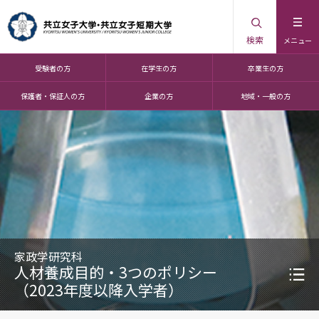
検索
メニュー
受験者の方
在学生の方
卒業生の方
保護者・保証人の方
企業の方
地域・一般の方
家政学研究科
人材養成目的・3つのポリシー
（2023年度以降入学者）