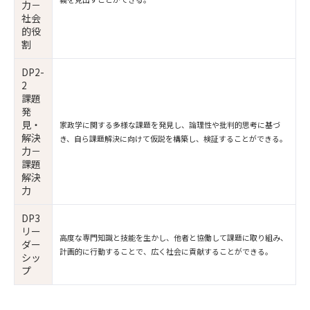
力－
社会
的役
割
DP2-
2
課題
発
見・
家政学に関する多様な課題を発見し、論理性や批判的思考に基づ
解決
き、自ら課題解決に向けて仮説を構築し、検証することができる。
力－
課題
解決
力
DP3
リー
高度な専門知識と技能を生かし、他者と協働して課題に取り組み、
ダー
計画的に行動することで、広く社会に貢献することができる。
シッ
プ