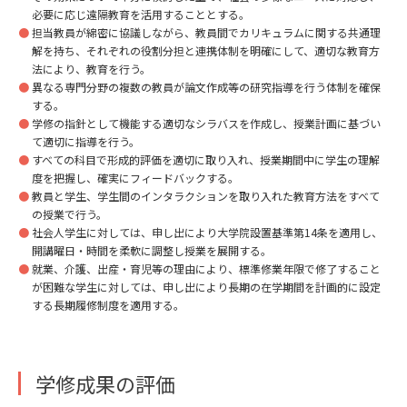
必要に応じ遠隔教育を活用することとする。
担当教員が綿密に協議しながら、教員間でカリキュラムに関する共通理
解を持ち、それぞれの役割分担と連携体制を明確にして、適切な教育方
法により、教育を行う。
異なる専門分野の複数の教員が論文作成等の研究指導を行う体制を確保
する。
学修の指針として機能する適切なシラバスを作成し、授業計画に基づい
て適切に指導を行う。
すべての科目で形成的評価を適切に取り入れ、授業期間中に学生の理解
度を把握し、確実にフィードバックする。
教員と学生、学生間のインタラクションを取り入れた教育方法をすべて
の授業で行う。
社会人学生に対しては、申し出により大学院設置基準第14条を適用し、
開講曜日・時間を柔軟に調整し授業を展開する。
就業、介護、出産・育児等の理由により、標準修業年限で修了すること
が困難な学生に対しては、申し出により長期の在学期間を計画的に設定
する長期履修制度を適用する。
学修成果の評価