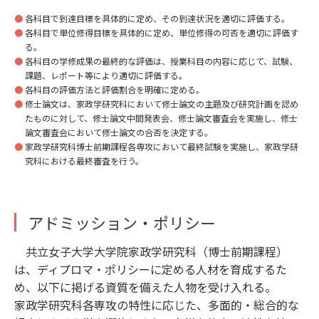
各科目で到達目標を具体的に定め、その到達状況を適切に評価する。
各科目で単位修得目標を具体的に定め、単位修得の可否を適切に評価す
る。
各科目の学修成果の最終的な評価は、授業科目の内容に応じて、試験、
課題、レポート等により適切に評価する。
各科目の評価方法と評価割合を明確に定める。
修士論文は、家政学研究科において修士論文の主題及び研究計画を認め
たものに対して、修士論文中間発表会、修士論文審査会を実施し、修士
論文審査会において修士論文の合否を決定する。
家政学研究科博士前期課程各専攻において最終試験を実施し、家政学研
究科における最終審査を行う。
アドミッション・ポリシー
共立女子大学大学院家政学研究科（博士前期課程）
は、ディプロマ・ポリシーに定める人材を育成するた
め、以下に掲げる資質を備えた人物を受け入れる。
家政学研究科各専攻の特性に応じた、多面的・総合的な