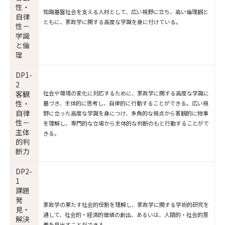
性・
知識基盤社会を支える人材として、広い視野に立ち、高い倫理観と
自律
ともに、家政学に関する高度な学識を身に付けている。
性－
学識
と倫
理
DP1-
2
客観
社会や環境の変化に対応するために、家政学に関する高度な学識に
性・
基づき、主体的に思考し、自律的に行動することができる。広い視
自律
野に立った高度な学識を身につけ、多角的な視点から客観的に物事
性－
を理解し、専門的な立場から主体的な判断のもと行動することがで
主体
きる。
的判
断力
DP2-
1
課題
発
家政学の果たす社会的役割を理解し、家政学に関する学術的研究を
見・
通して、社会的・経済的価値の創出、あるいは、人間的・社会的意
解決
義を見出すことができる。