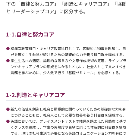
下の「自律と努力コア」「創造とキャリアコア」「協働
とリーダーシップコア」に区分する。
1-1.自律と努力コア
初年次教育科目・キャリア教育科目として、客観的に物事を理解し、自
己を確立し生涯学び続けるための基礎的な力を養う科目群を編成する。
学生生活への適応、論理的な考え方や文章作成技術の定着、ライフプラ
ンやキャリアプランの形成をはかるとともに、社会人として果たすべき
責務を学ぶために、少人数で行う「基礎ゼミナール」を必修とする。
1-2.創造とキャリアコア
新たな価値を創造し社会と積極的に関わっていくための基礎的な力を身
につけるとともに、社会人として必要な教養を養う科目群を編成する。
英語においては、プレイスメントテストの結果を踏まえた習熟度に基づ
くクラスを編成し、学生の習熟度や希望に応じて体系的に科目群を編成
する。現代の社会生活で必要となる英語コミュニケーション力を身につ