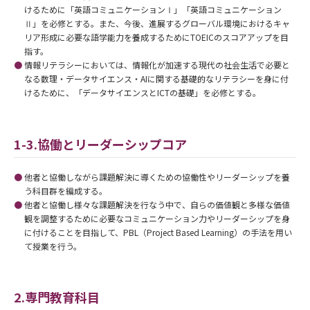
けるために「英語コミュニケーションⅠ」「英語コミュニケーション
Ⅱ」を必修とする。また、今後、進展するグローバル環境におけるキャ
リア形成に必要な語学能力を養成するためにTOEICのスコアアップを目
指す。
情報リテラシーにおいては、情報化が加速する現代の社会生活で必要と
なる数理・データサイエンス・AIに関する基礎的なリテラシーを身に付
けるために、「データサイエンスとICTの基礎」を必修とする。
1-3.協働とリーダーシップコア
他者と協働しながら課題解決に導くための協働性やリーダーシップを養
う科目群を編成する。
他者と協働し様々な課題解決を行なう中で、自らの価値観と多様な価値
観を調整するために必要なコミュニケーション力やリーダーシップを身
に付けることを目指して、PBL（Project Based Learning）の手法を用い
て授業を行う。
2.専門教育科目