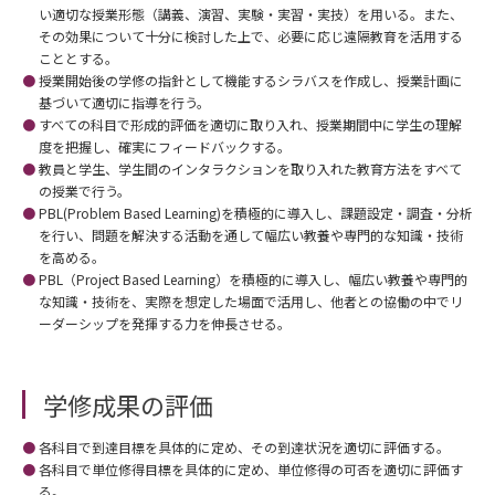
い適切な授業形態（講義、演習、実験・実習・実技）を用いる。また、
その効果について十分に検討した上で、必要に応じ遠隔教育を活用する
こととする。
授業開始後の学修の指針として機能するシラバスを作成し、授業計画に
基づいて適切に指導を行う。
すべての科目で形成的評価を適切に取り入れ、授業期間中に学生の理解
度を把握し、確実にフィードバックする。
教員と学生、学生間のインタラクションを取り入れた教育方法をすべて
の授業で行う。
PBL(Problem Based Learning)を積極的に導入し、課題設定・調査・分析
を行い、問題を解決する活動を通して幅広い教養や専門的な知識・技術
を高める。
PBL（Project Based Learning）を積極的に導入し、幅広い教養や専門的
な知識・技術を、実際を想定した場面で活用し、他者との協働の中でリ
ーダーシップを発揮する力を伸長させる。
学修成果の評価
各科目で到達目標を具体的に定め、その到達状況を適切に評価する。
各科目で単位修得目標を具体的に定め、単位修得の可否を適切に評価す
る。