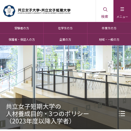
検索
メニュー
受験者の方
在学生の方
卒業生の方
保護者・保証人の方
企業の方
地域・一般の方
共立女子短期大学の
人材養成目的・3つのポリシー
（2023年度以降入学者）