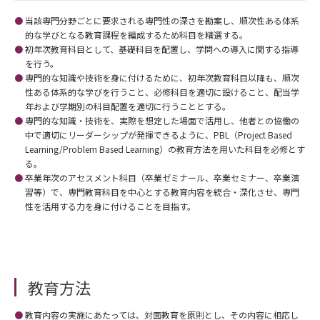
当該専門分野ごとに要求される専門性の深さを勘案し、順次性ある体系
的な学びとなる教育課程を編成するため科目を精選する。
初年次教育科目として、基礎科目を配置し、学問への導入に関する指導
を行う。
専門的な知識や技術を身に付けるために、初年次教育科目以降も、順次
性ある体系的な学びを行うこと、必修科目を適切に設けること、配当学
年および学期別の科目配置を適切に行うこととする。
専門的な知識・技術を、実際を想定した場面で活用し、他者との協働の
中で適切にリーダーシップが発揮できるように、PBL（Project Based
Learning/Problem Based Learning）の教育方法を用いた科目を必修とす
る。
卒業年次のアセスメント科目（卒業ゼミナール、卒業セミナー、卒業演
習等）で、専門教育科目を中心とする教育内容を統合・深化させ、専門
性を活用する力を身に付けることを目指す。
教育方法
教育内容の実施にあたっては、対面教育を原則とし、その内容に相応し