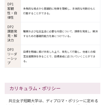
DP1
客観
多角的な視点から客観的に物事を理解し、主体的な判断のもと
性・自
行動することができる。
律性
DP2
課題発
職業および社会生活に必要な内容について、課題を発見し、解決
見・解
するための基礎的能力を身につけている。
決力
DP3
目標を明確に掲げ共有した上で、率先して行動し、他者との相
リーダ
互支援関係を作ることで、目標達成に近づいていくことができ
ーシッ
る。
プ
カリキュラム・ポリシー
共立女子短期大学は、ディプロマ・ポリシーに定める