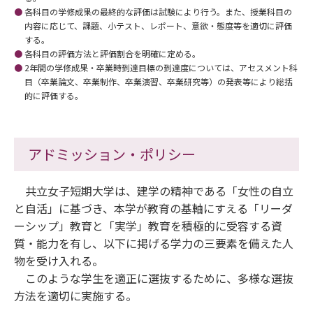
各科目の学修成果の最終的な評価は試験により行う。また、授業科目の
内容に応じて、課題、小テスト、レポート、意欲・態度等を適切に評価
する。
各科目の評価方法と評価割合を明確に定める。
2年間の学修成果・卒業時到達目標の到達度については、アセスメント科
目（卒業論文、卒業制作、卒業演習、卒業研究等）の発表等により総括
的に評価する。
アドミッション・ポリシー
共立女子短期大学は、建学の精神である「女性の自立
と自活」に基づき、本学が教育の基軸にすえる「リーダ
ーシップ」教育と「実学」教育を積極的に受容する資
質・能力を有し、以下に掲げる学力の三要素を備えた人
物を受け入れる。
このような学生を適正に選抜するために、多様な選抜
方法を適切に実施する。