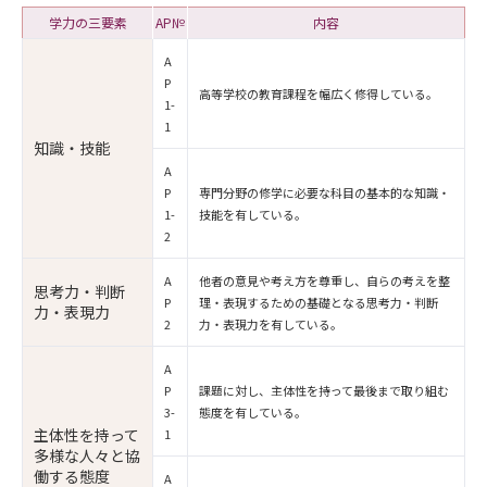
学力の三要素
AP№
内容
A
P
高等学校の教育課程を幅広く修得している。
1-
1
知識・技能
A
P
専門分野の修学に必要な科目の基本的な知識・
1-
技能を有している。
2
A
他者の意見や考え方を尊重し、自らの考えを整
思考力・判断
P
理・表現するための基礎となる思考力・判断
力・表現力
2
力・表現力を有している。
A
P
課題に対し、主体性を持って最後まで取り組む
3-
態度を有している。
主体性を持って
1
多様な人々と協
働する態度
A