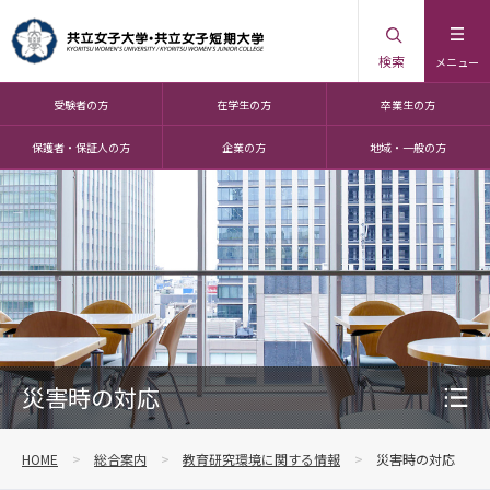
検索
メニュー
受験者の方
在学生の方
卒業生の方
保護者・保証人の方
企業の方
地域・一般の方
災害時の対応
HOME
総合案内
教育研究環境に関する情報
災害時の対応