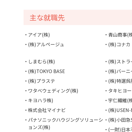
主な就職先
アイア(株)
青山商事(株
(株)アルページュ
(株)コナカ
しまむら(株)
(株)スト
(株)TOKYO BASE
(株)バー
(株)プラステ
(株)特選
ワタベウェディング(株)
タキヒヨー
キヨハラ株)
宇仁繊維(株
株式会社マイナビ
(株)USEN-
パナソニックハウジングソリューシ
(株)小田
ョンズ(株)
(一財)日