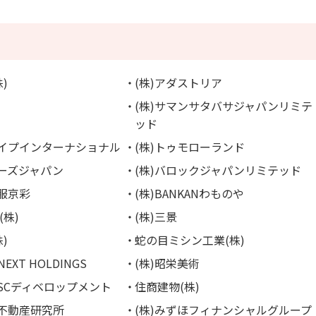
)
(株)アダストリア
(株)サマンサタバサジャパンリミテ
ッド
ライプインターナショナル
(株)トゥモローランド
ニーズジャパン
(株)バロックジャパンリミテッド
呉服京彩
(株)BANKANわものや
(株)
(株)三景
)
蛇の目ミシン工業(株)
NEXT HOLDINGS
(株)昭栄美術
急SCディベロップメント
住商建物(株)
本不動産研究所
(株)みずほフィナンシャルグループ