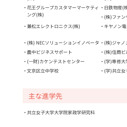
花王グループカスタマーマーケティ
日鉄物産(株
ング(株)
(株)ファ
兼松エレクトロニクス(株)
キヤノン電
(株) NECソリューションイノベータ
(株)ジャノ
農中ビジネスサポート
(株)住商
(一財)カケンテストセンター
(学)専修
文京区立中学校
(学)共立
主な進学先
共立女子大学大学院家政学研究科