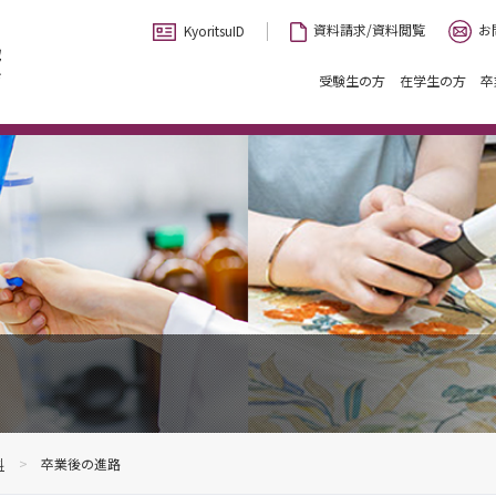
お
資料請求/資料閲覧
KyoritsuID
受験生の方
在学生の方
卒
科
卒業後の進路