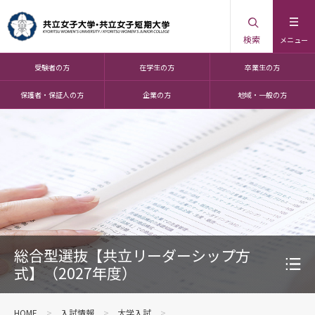
検索
メニュー
受験者の方
在学生の方
卒業生の方
保護者・保証人の方
企業の方
地域・一般の方
総合型選抜【共立リーダーシップ方
式】（2027年度）
HOME
入試情報
大学入試