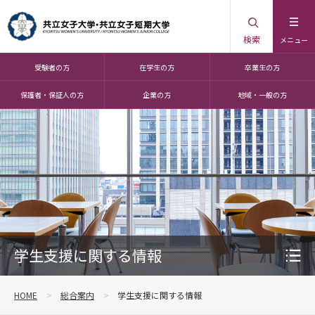
検索
メニュー
受験者の方
在学生の方
卒業生の方
保護者・保証人の方
企業の方
地域・一般の方
学生支援に関する情報
HOME
総合案内
学生支援に関する情報