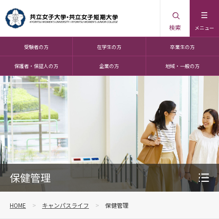
検索
メニュー
受験者の方
在学生の方
卒業生の方
保護者・保証人の方
企業の方
地域・一般の方
保健管理
HOME
キャンパスライフ
保健管理