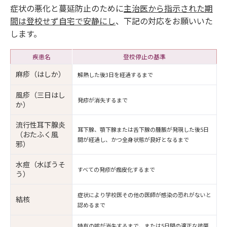
症状の悪化と蔓延防止のために
主治医から指示された期
間は登校せず自宅で安静にし
、下記の対応をお願いいた
します。
疾患名
登校停止の基準
麻疹（はしか）
解熱した後3日を経過するまで
風疹（三日はし
発疹が消失するまで
か）
流行性耳下腺炎
耳下腺、顎下腺または舌下腺の腫脹が発現した後5日
（おたふく風
間が経過し、かつ全身状態が良好となるまで
邪）
水痘（水ぼうそ
すべての発疹が痂皮化するまで
う）
症状により学校医その他の医師が感染の恐れがないと
結核
認めるまで
特有の咳が消失するまで、または5日間の適正な抗菌