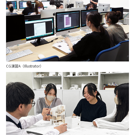
CG演習A（Illustrator）