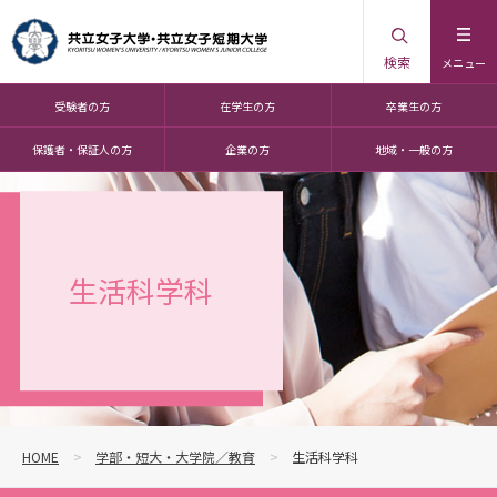
検索
メニュー
受験者の方
在学生の方
卒業生の方
保護者・保証人の方
企業の方
地域・一般の方
生活科学科
HOME
学部・短大・大学院／教育
生活科学科