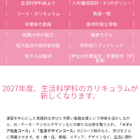
生活科学科長より
人材養成目的・3つのポリシー
コース・カリキュラム
教員一覧
卒業後の進路
取得可能な資格
短期大学の魅力
履修モデル
短大独自の奨学金制度
学科紹介ブックレット
短大入試要項
学生の卒業論文・卒業制作（学
長賞）
2027年度、生活科学科のカリキュラムが
新しくなります。
演習を中心とした実践的な学びと手厚い進路支援という特長を活かしなが
ら、AI・データ・デジタルデザインなどの新たな分野を取り入れ、
「メディ
ア社会コース」
と
「生活デザインコース」
の2コース制のもと、学びをさら
に発展させます。衣・食・住、情報、メディア、デザインなど、生活に関わ