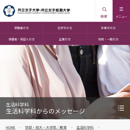
検索
メニュー
受験者の方
在学生の方
卒業生の方
保護者・保証人の方
企業の方
地域・一般の方
生活科学科
生活科学科からのメッセージ
HOME
学部・短大・大学院／教育
生活科学科