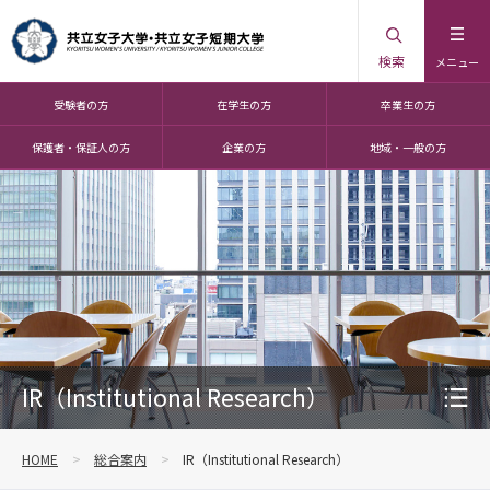
検索
メニュー
受験者の方
在学生の方
卒業生の方
保護者・保証人の方
企業の方
地域・一般の方
IR（Institutional Research）
HOME
総合案内
IR（Institutional Research）