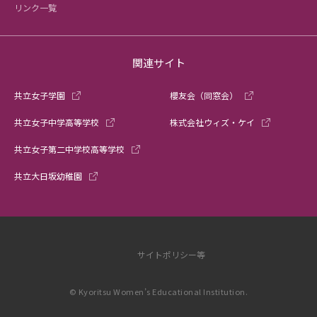
リンク一覧
関連サイト
共立女子学園
櫻友会（同窓会）
共立女子中学高等学校
株式会社ウィズ・ケイ
共立女子第二中学校高等学校
共立大日坂幼稚園
サイトポリシー等
© Kyoritsu Women’s Educational Institution.