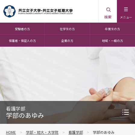
検索
メニュー
受験者の方
在学生の方
卒業生の方
保護者・保証人の方
企業の方
地域・一般の方
看護学部
学部のあゆみ
HOME
学部・短大・大学院
看護学部
学部のあゆみ