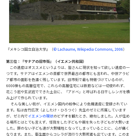
『メキシコ国立自治大学』（
© Lachaume, Wikipedia Commons, 2006
）
第三位：『サナアの旧市街』（イエメン共和国）
この遺産はオススメというよりは、皆さんに現状を知って欲しい遺産の一
つです。サナアはイエメンの首都で世界最古の都市とも言われ、中世アラビ
ア都市の面影を色濃く残しています。旧市街で最も特徴づけているのが、
6000棟もの高層住宅で、これらの高層住宅には鉄筋などは一切使われず、
花こう岩や玄武岩でできた土台に、「アドベ」と呼ばれる日干しレンガを積
み上げて作られています。
そんな美しい街が、イエメン国内の紛争により危機遺産に登録されてい
ます。私は吉竹広次（よしたけ・ひろつぐ）先生のゼミに所属しています
が、ゼミ内で
イエメンの現状
のビデオを観たとき、絶句しました。人が住め
る場所とはとても言えず、怪我をした子どもや親を失った子どもが大勢いま
した。罪のない子ども達が大勢犠牲となってしまっていることに、心が痛く
なります。また、衛生面からコレラが流行り大勢死者も出ています。このま