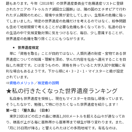
題もあります。今年（2018年）の世界遺産委員会で危機遺産リストに登録
されたケニアの『トゥルカナ湖国立公園群』は、隣の国のエチオピアで行わ
れたダム開発のために、環境や水質が変化してしまい、生態系の危機に陥っ
てしまいました。特定の世界遺産の危機だけを考えるのではなく、紛争問題
も含めて地球規模で考えることが必要な危機も多くなっており、私達の日々
の生活の中で気候変動対策に気をつけるなど、毎日、少し意識することが、
世界遺産の危機を取り除くことにもつながります。
世界遺産検定
単に「資格を取る」ことが目的ではない、人類共通の財産・宝物である世
界遺産についての知識・理解を深め、学んだ内容を社会へ還元することを目
指した検定です。とは言うものの、資格を持っていると大学入試や就職に有
利な場合もあるようです。下から順に4・3・2・1・マイスターと級が設定
されています。
⇒
資格のメリット
／
検定級の説明
★私の行きたくなった世界遺産ランキング
私自身も世界遺産を受検し、現在もマイスターを目指し頑張っています。
そうしたなかで、勉強して特に行きたくなった世界遺産を紹介します！
第一位：『屋久島』（日本）
東京23区ほどの広さの島に標高1,000メートルを超える山々が連なってお
り、標高が上がる毎に亜熱帯から亜寒帯まで植生が移り変わります。また、
「月に35日雨が降る」と譬えられたほどの多雨地域です。有名なのは、