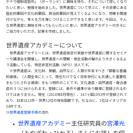
ケナウ強制収容所』（ポーランド）に興味を持ち、それについて詳しくなり
たいと思い、勉強を始めました。世界遺産について学ぶと、その背景にある
歴史的要因や文化的要因、政治的要因が見えてくるようになり、物事を関連
付けながら、考える力を身につけることができると思います。今回は、そん
な世界遺産に興味を持ってもらいたいと思い、世界遺産アカデミーの方々に
ご協力をいただき、記事を作成しました。
世界遺産アカデミーについて
世界遺産アカデミーとは、世界遺産検定の実施や世界遺産に関するセミナ
ーや講演会を開催し、世界遺産への理解・保全活動の輪がより大きくなるよ
う活動している、特定非営利活動（NPO）法人です。
※世界遺産は、文化財、景観、自然など、人類が共有すべき「顕著な普遍
的価値」（人類全体にとって、現在だけでなく将来世代にも共通した重要性
をもつとされる価値）をもつ物件のことです。文化遺産・自然遺産・複合遺
産の３つに分けられます。登録には、条件や基準があり簡単に登録されるわ
けではありません。現在（2018年8月現在）、167ヶ国1092件が登録されて
おり、日本は22件・世界12位の保有国数です。ちなみに、1位はイタリアの
54件です。
⇒
世界遺産登録手順
の流れ
世界遺産アカデミー
主任研究員の
宮澤光
（みやざわ・ひかる）さんにお話しを伺