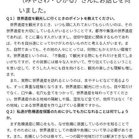
いました。
Q
１）世界遺産を観光しに行くときのポイントを教えてください。
世界遺産を観光するとき、いつも頭に入れておいてもらいたいのは、その
世界遺産を大切にしている人がいるということです。都市や集落の世界遺産
であれば、そこに暮らす人がいますし、信仰や歴史に関係するものであれ
ば、それを自分達にとってかけがえのないものだと考える人がいます。ま
た、自然であっても、その地の人々にとっては、何物にもかえがたい環境で
す。世界遺産というのは、「不動産」で観光する際にもそれだけを見てしま
いがちですが、その背景には様々な人々がいて、守り伝えているということ
を思い出して、そうした人々にも目を向けると、観光の楽しさも理解も増し
ます。
また、実際に世界遺産を訪れるというのは、本やテレビなどで見るより
も、ずっと貴重な経験となります。世界遺産に観光に行ったら、目や耳だけ
でなく、口や鼻、毛穴も全てをつかって、世界遺産を味わってきてくださ
い。世界遺産のある地域の陽射しや風、湿気など全てが、他所ではなく「そ
の地域」にある世界遺産を作り上げている要素ですから。
Q
２）私達が危機遺産保護のために少しでも力になれることは何でしょう
か。
まず危機遺産に関心をもち、なぜ危機に直面しているのかを知ることで
す。そのためには、世界遺産としての価値や危機について学ぶ必要がありま
す。また、危機というのは様々で、一つの国や地域だけでは解決できない問