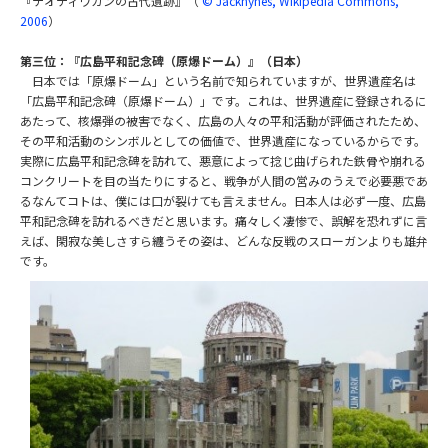
『テオティワカンの古代遺跡』（
© Jackhynes, Wikipedia Commons,
2006
）
第三位：『広島平和記念碑（原爆ドーム）』（日本）
日本では「原爆ドーム」という名前で知られていますが、世界遺産名は
「広島平和記念碑（原爆ドーム）」です。これは、世界遺産に登録されるに
あたって、核爆弾の被害でなく、広島の人々の平和活動が評価されたため、
その平和活動のシンボルとしての価値で、世界遺産になっているからです。
実際に広島平和記念碑を訪れて、悪意によって捻じ曲げられた鉄骨や崩れる
コンクリートを目の当たりにすると、戦争が人間の営みのうえで必要悪であ
るなんてコトは、僕には口が裂けても言えません。日本人は必ず一度、広島
平和記念碑を訪れるべきだと思います。痛々しく凄惨で、誤解を恐れずに言
えば、閑寂な美しさすら纏うその姿は、どんな反戦のスローガンよりも雄弁
です。