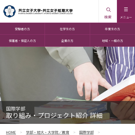
検索
メニュー
受験者の方
在学生の方
卒業生の方
保護者・保証人の方
企業の方
地域・一般の方
国際学部
取り組み・プロジェクト紹介 詳細
HOME
学部・短大・大学院／教育
国際学部