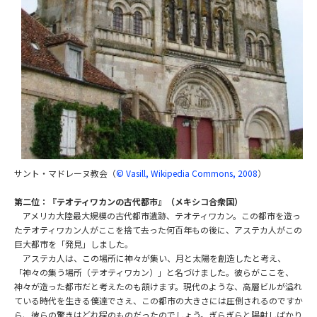
サント・マドレーヌ教会（
© Vasill, Wikipedia Commons, 2008
）
第二位：『テオティワカンの古代都市』（メキシコ合衆国）
アメリカ大陸最大規模の古代都市遺跡、テオティワカン。この都市を造っ
たテオティワカン人がここを捨て去った何百年もの後に、アステカ人がこの
巨大都市を「発見」しました。
アステカ人は、この場所に神々が集い、月と太陽を創造したと考え、
「神々の集う場所（テオティワカン）」と名づけました。彼らがここを、
神々が造った都市だと考えたのも頷けます。現代のような、高層ビルが溢れ
ている時代を生きる僕達でさえ、この都市の大きさには圧倒されるのですか
ら、彼らの驚きはどれ程のものだったのでしょう。ぎらぎらと陽射しばかり