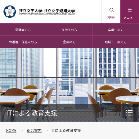
検索
メニュー
受験者の方
在学生の方
卒業生の方
保護者・保証人の方
企業の方
地域・一般の方
ITによる教育支援
HOME
総合案内
ITによる教育支援