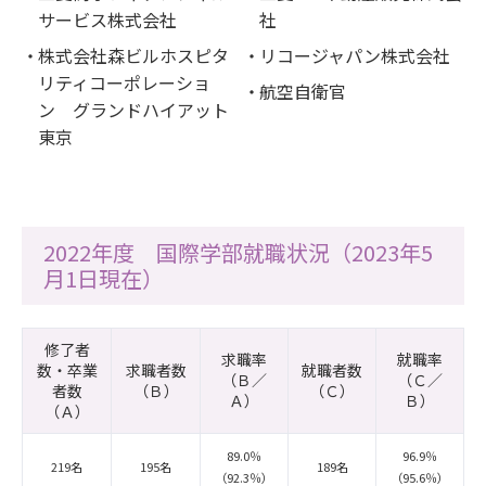
サービス株式会社
社
株式会社森ビルホスピタ
リコージャパン株式会社
リティコーポレーショ
航空自衛官
ン グランドハイアット
東京
2022年度 国際学部就職状況（2023年5
月1日現在）
修了者
求職率
就職率
数・卒業
求職者数
就職者数
（Ｂ／
（Ｃ／
者数
（Ｂ）
（Ｃ）
Ａ）
Ｂ）
（Ａ）
89.0％
96.9％
219名
195名
189名
（92.3％）
（95.6％）