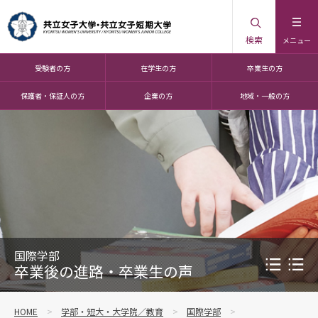
検索
メニュー
受験者の方
在学生の方
卒業生の方
保護者・保証人の方
企業の方
地域・一般の方
国際学部
卒業後の進路・卒業生の声
HOME
学部・短大・大学院／教育
国際学部