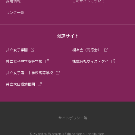
採用情報
このサイトについて
リンク一覧
関連サイト
共立女子学園
櫻友会（同窓会）
共立女子中学高等学校
株式会社ウィズ・ケイ
共立女子第二中学校高等学校
共立大日坂幼稚園
サイトポリシー等
© Kyoritsu Women’s Educational Institution.