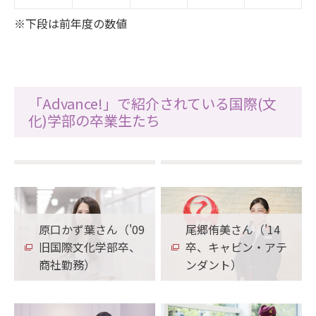
※下段は前年度の数値
「Advance!」で紹介されている国際(文
鈴木未夏子さん（旧
福井裕美子さん（旧
化)学部の卒業生たち
国際文化学部卒、会
国際文化学部卒、会
社社長）
社社長）
原口かず葉さん（'09
尾郷侑美さん（'14
旧国際文化学部卒、
卒、キャビン・アテ
商社勤務）
ンダント）