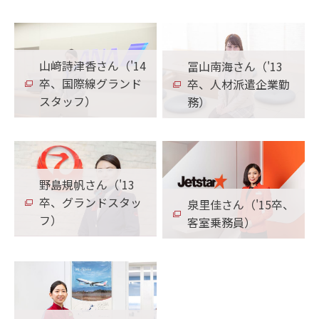
山﨑詩津香さん（'14
冨山南海さん（'13
卒、国際線グランド
卒、人材派遣企業勤
スタッフ）
務）
野島規帆さん（'13
卒、グランドスタッ
泉里佳さん（'15卒、
フ）
客室乗務員）