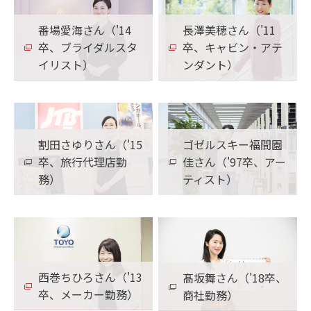
番場愛海さん（'14
長澤美穂さん（'11
卒、ブライダルスタ
卒、キャビン・アテ
イリスト）
ンダント）
割田さゆりさん（'15
ゴゼルスキー福間園
卒、旅行代理店勤
佳さん（'97卒、アー
務）
ティスト）
西巻ちひろさん（'13
髙坂舞さん（'18卒、
卒、メーカー勤務）
商社勤務）