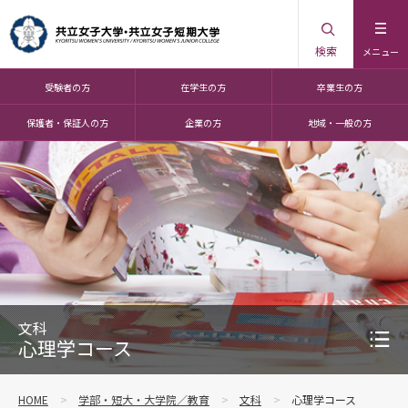
検索
メニュー
受験者の方
在学生の方
卒業生の方
保護者・保証人の方
企業の方
地域・一般の方
文科
心理学コース
HOME
学部・短大・大学院／教育
文科
心理学コース