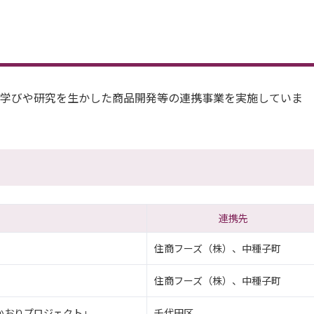
学びや研究を生かした商品開発等の連携事業を実施していま
連携先
住商フーズ（株）、中種子町
住商フーズ（株）、中種子町
かおりプロジェクト」
千代田区