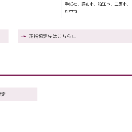
手紙社、調布市、狛江市、三鷹市、
府中市
連携協定先はこちら
協定