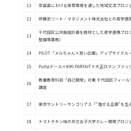
11
奈留島における保育環境を通した地域交流プロジ
12
伊藤忠リート・マネジメント株式会社との産学連
千代田区公共施設計画を題材とした産学連携プロ
13
整備等業務）
14
PILOT「メルちゃん×思い出服」アップサイク
15
Pullipドール×KIKI PARFAIT×大正ロマン 
教養教育科目「自己開発」対象 千代田区フィール
16
講座
17
東京サントリーサンゴリアス「"推せる企画"を生
18
トマトチキン味の共立女子大学カレー開発プロジ