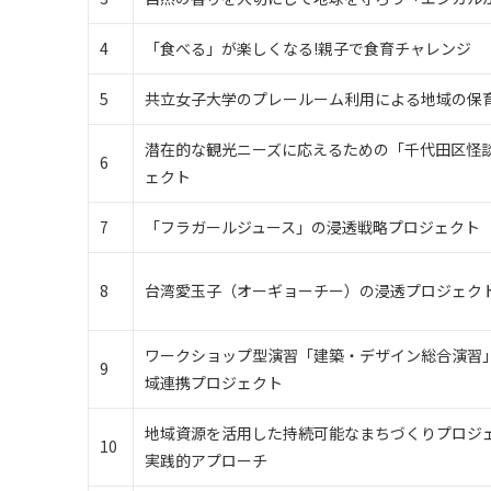
4
「食べる」が楽しくなる!親子で食育チャレンジ
5
共立女子大学のプレールーム利用による地域の保
潜在的な観光ニーズに応えるための「千代田区怪談お
6
ェクト
7
「フラガールジュース」の浸透戦略プロジェクト
8
台湾愛玉子（オーギョーチー）の浸透プロジェク
ワークショップ型演習「建築・デザイン総合演習
9
域連携プロジェクト
地域資源を活用した持続可能なまちづくりプロジェ
10
実践的アプローチ