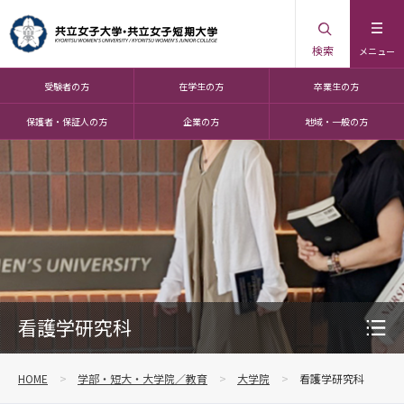
検索
メニュー
受験者の方
在学生の方
卒業生の方
保護者・保証人の方
企業の方
地域・一般の方
看護学研究科
HOME
学部・短大・大学院／教育
大学院
看護学研究科