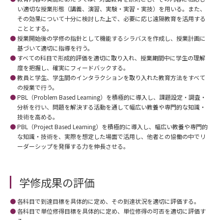
い適切な授業形態（講義、演習、実験・実習・実技）を用いる。また、
その効果について十分に検討した上で、必要に応じ遠隔教育を活用する
こととする。
授業開始後の学修の指針として機能するシラバスを作成し、授業計画に
基づいて適切に指導を行う。
すべての科目で形成的評価を適切に取り入れ、授業期間中に学生の理解
度を把握し、確実にフィードバックする。
教員と学生、学生間のインタラクションを取り入れた教育方法をすべて
の授業で行う。
PBL（Problem Based Learning）を積極的に導入し、課題設定・調査・
分析を行い、問題を解決する活動を通して幅広い教養や専門的な知識・
技術を高める。
PBL（Project Based Learning）を積極的に導入し、幅広い教養や専門的
な知識・技術を、実際を想定した場面で活用し、他者との協働の中でリ
ーダーシップを発揮する力を伸長させる。
学修成果の評価
各科目で到達目標を具体的に定め、その到達状況を適切に評価する。
各科目で単位修得目標を具体的に定め、単位修得の可否を適切に評価す