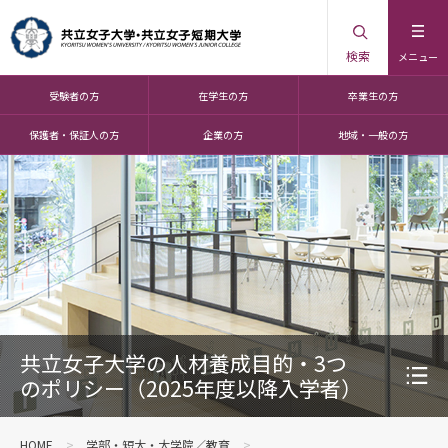
検索
メニュー
受験者の方
在学生の方
卒業生の方
保護者・保証人の方
企業の方
地域・一般の方
共立女子大学の人材養成目的・3つ
のポリシー（2025年度以降入学者）
HOME
学部・短大・大学院／教育