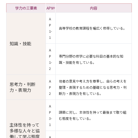
学力の三要素
AP№
内容
A
P
高等学校の教育課程を幅広く修得している。
1-
1
知識・技能
A
P
専門分野の修学に必要な科目の基本的な知
1-
識・技能を有している。
2
A
他者の意見や考え方を尊重し、自らの考えを
思考力・判断
P
整理・表現するための基礎となる思考力・判
力・表現力
2
断力・表現力を有している。
A
P
課題に対し、主体性を持って最後まで取り組
3-
む態度を有している。
主体性を持って
1
多様な人々と協
働して学ぶ態度
A