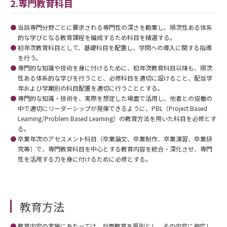
2.専門教育科目
当該専門分野ごとに要求される専門性の深さを勘案し、順次性ある体系
的な学びとなる教育課程を編成するため科目を精選する。
初年次教育科目として、基礎科目を配置し、学問への導入に関する指導
を行う。
専門的な知識や技術を身に付けるために、初年次教育科目以降も、順次
性ある体系的な学びを行うこと、必修科目を適切に設けること、配当学
年および学期別の科目配置を適切に行うこととする。
専門的な知識・技術を、実際を想定した場面で活用し、他者との協働の
中で適切にリーダーシップが発揮できるように、PBL（Project Based
Learning/Problem Based Learning）の教育方法を用いた科目を必修とす
る。
卒業年次のアセスメント科目（卒業論文、卒業制作、卒業演習、卒業研
究等）で、専門教育科目を中心とする教育内容を統合・深化させ、専門
性を活用する力を身に付けるために必修とする。
教育方法
教育内容の実施にあたっては、対面教育を原則とし、その内容に相応し