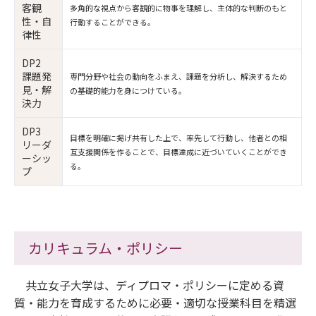
客観
多角的な視点から客観的に物事を理解し、主体的な判断のもと
性・自
行動することができる。
律性
DP2
課題発
専門分野や社会の動向をふまえ、課題を分析し、解決するため
見・解
の基礎的能力を身につけている。
決力
DP3
目標を明確に掲げ共有した上で、率先して行動し、他者との相
リーダ
互支援関係を作ることで、目標達成に近づいていくことができ
ーシッ
る。
プ
カリキュラム・ポリシー
共立女子大学は、ディプロマ・ポリシーに定める資
質・能力を育成するために必要・適切な授業科目を精選