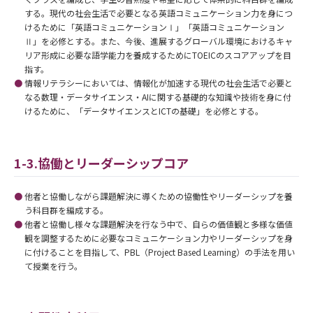
する。現代の社会生活で必要となる英語コミュニケーション力を身につ
けるために「英語コミュニケーションⅠ」「英語コミュニケーション
Ⅱ」を必修とする。また、今後、進展するグローバル環境におけるキャ
リア形成に必要な語学能力を養成するためにTOEICのスコアアップを目
指す。
情報リテラシーにおいては、情報化が加速する現代の社会生活で必要と
なる数理・データサイエンス・AIに関する基礎的な知識や技術を身に付
けるために、「データサイエンスとICTの基礎」を必修とする。
1-3.協働とリーダーシップコア
他者と協働しながら課題解決に導くための協働性やリーダーシップを養
う科目群を編成する。
他者と協働し様々な課題解決を行なう中で、自らの価値観と多様な価値
観を調整するために必要なコミュニケーション力やリーダーシップを身
に付けることを目指して、PBL（Project Based Learning）の手法を用い
て授業を行う。