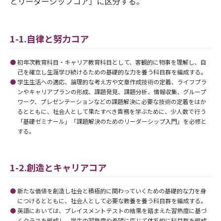
とリーダーシップコア」に区分する。
1-1.自律と努力コア
初年次教育科目・キャリア教育科目として、客観的に物事を理解し、自
己を確立し生涯学び続けるための基礎的な力を養う科目群を編成する。
学生生活への適応、論理的な考え方や文章作成技術の定着、ライフプラ
ンやキャリアプランの形成、課題発見、課題分析、情報収集、グループ
ワーク、プレゼンテーションなどの課題解決に必要な技術の定着をはか
るとともに、社会人として果たすべき責務を学ぶために、少人数で行う
「基礎ゼミナール」「課題解決のためのリーダーシップ入門」を必修と
する。
1-2.創造とキャリアコア
新たな価値を創造し社会と積極的に関わっていくための基礎的な力を身
につけるとともに、社会人として必要な教養を養う科目群を編成する。
英語においては、プレイスメントテストの結果を踏まえた習熟度に基づ
くクラスを編成し、学生の習熟度や希望に応じて体系的に科目群を編成