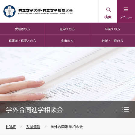
検索
メニュー
受験者の方
在学生の方
卒業生の方
保護者・保証人の方
企業の方
地域・一般の方
学外合同進学相談会
HOME
入試情報
学外合同進学相談会