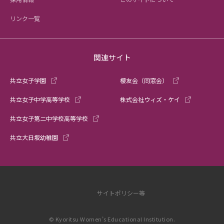
リンク一覧
関連サイト
共立女子学園
櫻友会（同窓会）
共立女子中学高等学校
株式会社ウィズ・ケイ
共立女子第二中学校高等学校
共立大日坂幼稚園
サイトポリシー等
© Kyoritsu Women’s Educational Institution.