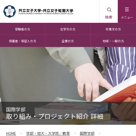
検索
メニュー
受験者の方
在学生の方
卒業生の方
保護者・保証人の方
企業の方
地域・一般の方
国際学部
取り組み・プロジェクト紹介 詳細
HOME
学部・短大・大学院／教育
国際学部