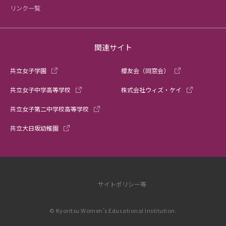
リンク一覧
関連サイト
共立女子学園
櫻友会（同窓会）
共立女子中学高等学校
株式会社ウィズ・ケイ
共立女子第二中学校高等学校
共立大日坂幼稚園
サイトポリシー等
© Kyoritsu Women’s Educational Institution.