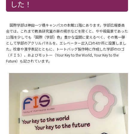
した！
国際学部は神田一ツ橋キャンパスの本館
11
階にあります。学部広報委員
会では、これまで教員研究室の扉の掲示などを除くと、やや殺風景であった
11
階を少しでも「国際（学部）色」豊かな空間に変えるべく、その第一弾
として学部のアクリルパネルを、エレベーター出入口の
4
か所に設置しまし
た。校章や漢字表記とともに、トートバッグ製作時に作成した学部のロゴ
（ＦＩＳ）、およびモットー（
Your Key to the World, Your Key to the
Future
）も記されています。