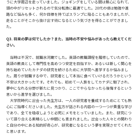
うに大学周辺を走っていました。ジョギングをしている間は無心になれて、
頭の中がリセットされるので気分転換に最適でした。20代の頃は勉強や進
路など悩みも多く、何か目標を持てばスランプに陥ることもありましたが、
走ることがそこから抜け出す術になるという気づきを得ることができまし
た。
Q3. 将来の夢は何でしたか？また、当時の不安や悩みがあったら教えてくだ
さい。
当時は不況で、就職氷河期でした。英語の教職課程を履修していたので、
英語の教員として専門性を高めつつ安定を目指すか、あるいは新しく関心を
持ち始めていたカナダの研究を続けるために大学院へ進学するか悩みまし
た。周りが就職する中で、研究者として本当に食べていけるだろうかという
不安は大きかったです。それでも、初めて一人旅をしてカナダに魅了され、
夢中になれる分野が新たに見つかり、ここでやらなかったら後悔するという
思いから進学を選びました。
大学院時代に出会った先生方は、一人の研究者を養成するためにとても熱
心にご指導くださいました。先生方が話される内容の一つ一つが貴重な学び
であり、全てを吸収しようと必死にメモをとっていました。また、研究につ
いて語り合える素晴らしい仲間にも恵まれました。出会った人々との関わり
と自分の中にある知的好奇心が、研究者になるという夢を実現させてくれた
と思います。