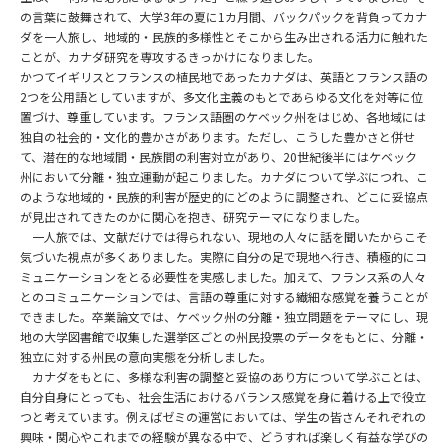
の言葉に鼓舞されて、大学3年の夏に1カ月間、バックパックを背負ってカナ
ダを一人旅し、地域的・民族的多様性とそこから生み出される活力に触れた
ことが、カナダ研究を専攻するきっかけになりました。
かつてイギリスとフランスの植民地であったカナダは、英語とフランス語の
2つを公用語としていますが、多文化主義のもとであらゆる文化を対等に位
置づけ、尊重しています。フランス語圏のケベック州をはじめ、各地域には
独自の社会的・文化的豊かさがあります。ただし、こうした豊かさと併せ
て、潜在的な地域間・民族間の利害対立があり、20世紀後半にはケベック
州において分離・独立運動が起こりました。カナダについて学ぶにつれ、こ
のような地域的・民族的利害が歴史的にどのように調整され、どこに妥協点
が見出されてきたのかに関心を抱き、研究テーマになりました。
一人旅では、文献だけでは得られない、現地の人々に話を聞いたからこそ
気づいた視点が多くありました。実際に自分の足で現地へ行き、積極的にコ
ミュニケーションをとる必要性を実感しました。加えて、フランス系の人々
とのコミュニケーションでは、言語の尊重に対する繊細な感覚を養うことが
できました。卒業論文では、ケベック州の分離・独立問題をテーマにし、現
地の大学図書館で収集した選挙区ごとの州民投票のデータをもとに、分離・
独立に対する州民の意向実態を分析しました。
カナダをもとに、多様な利害の調整と妥協のあり方について学ぶことは、
自分自身にとっても、社会生活におけるバランス感覚を身に着ける上で役立
つと考えています。例えばゼミの運営においては、学生の皆さんそれぞれの
興味・関心やこれまでの経験が異なる中で、どうすれば楽しく有益な学びの