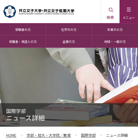
検索
メニュー
受験者の方
在学生の方
卒業生の方
保護者・保証人の方
企業の方
地域・一般の方
国際学部
ニュース詳細
HOME
学部・短大・大学院／教育
国際学部
ニュース詳細