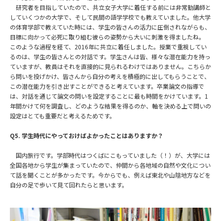
研究者を目指していたので、共立女子大学に着任する前には非常勤講師と
していくつかの大学で、そして民間の語学学校でも教えていました。他大学
の体育学部で教えていた時には、学生の皆さんの活力に圧倒されながらも、
目標に向かって必死に取り組む彼らの姿勢から大いに刺激を得ましたね。
このような過程を経て、2016年に共立に着任しました。授業で重視してい
るのは、学生の皆さんとの対話です。学生さんは皆、様々な潜在能力を持っ
ていますが、教員はそれを直接的に見られるわけではありません。こちらか
ら問いを投げかけ、皆さんから自分の考えを積極的に出してもらうことで、
この潜在能力を引き出すことができると考えています。卒業論文の指導で
は、対話を通じて論文の問いを設定することに最も時間をかけています。1
年間かけて何を調査し、どのような結果を得るのか、軸を決める上で問いの
設定はとても重要だと考えるためです。
Q5. 学生時代にやっておけばよかったことはありますか？
国内旅行です。学部時代はつくばにこもっていました（！）が、大学には
全国各地から学生が集まっていたので、仲間から各地域の自然や文化につい
て話を聞くことが多かったです。今からでも、例えば東北や山陰地方などを
自分の足で歩いて見て回れたらと思います。