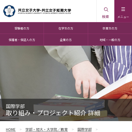
検索
メニュー
受験者の方
在学生の方
卒業生の方
保護者・保証人の方
企業の方
地域・一般の方
国際学部
取り組み・プロジェクト紹介 詳細
HOME
学部・短大・大学院／教育
国際学部