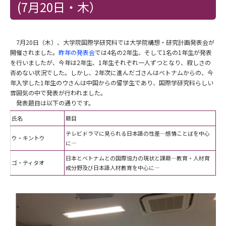
(7月20日・木）
7月20日（木）、大学院国際学研究科では大学院構想・研究計画発表会が
開催されました。
昨年の発表会
では4名の2年生、そして1名の1年生が発表
を行いましたが、今年は2年生、1年生それぞれ一人ずつとなり、寂しさの
否めない状況でした。しかし、2年次に進んだゴさんはベトナムからの、今
年入学した1年生のウさんは中国からの留学生であり、国際学研究科らしい
雰囲気の中で発表が行われました。
発表題目は以下の通りです。
氏名
題目
テレビドラマに見られる日本語の性差―感情ことばを中心
ウ・キントウ
に―
日本とベトナムとの国際協力の現状と課題―教育・人材育
ゴ・ティタオ
成分野及び日本語人材教育を中心に―