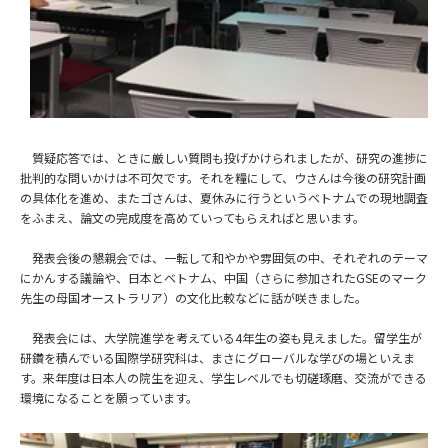
質疑応答では、ときに厳しい質問も投げかけられましたが、研究の進捗に
批判的な問いかけは不可欠です。それを糧にして、ウさんは今後の研究計画
の具体化を進め、またゴさんは、夏休みに行うというベトナムでの現地調査
をふまえ、論文の完成度を高めていってもらえればと思います。
発表会後の懇親会では、一転して和やかや雰囲気の中、それぞれのテーマ
にかんする議論や、日本とベトナム、中国（さらに参加された
GSE
のマーク
先生の母国オーストラリア）の文化比較などに話が咲きました。
発表会には、大学院進学を考えている
4
年生の姿も見えました。留学生が
研鑽を積んでいる国際学研究科は、まさにグローバルな学びの場といえま
す。来年度は日本人の院生を迎え、学生レベルでも切磋琢磨、交流ができる
環境になることを願っています。