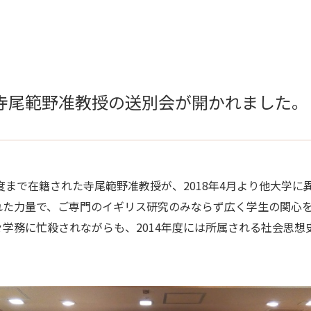
寺尾範野准教授の送別会が開かれました。
度まで在籍された寺尾範野准教授が、
2018
年
4
月より他大学に
れた力量で、ご専門のイギリス研究のみならず広く学生の関心
々学務に忙殺されながらも、
2014
年度には所属される社会思想