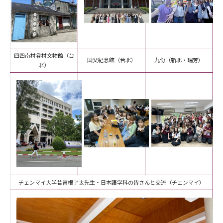
四四南村眷村文物館（台
国父紀念館（台北）
九份（新北・瑞芳）
北）
チェンマイ大学若曽根了太先生・日本語学科の皆さんと交流（チェンマイ）