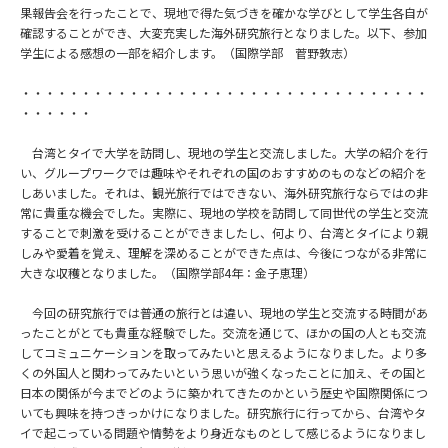
果報告会を行ったことで、現地で得た気づきを確かな学びとして学生各自が
確認することができ、大変充実した海外研究旅行となりました。以下、参加
学生による感想の一部を紹介します。（国際学部 菅野敦志）
・・・・・・・・・・・・・・・・・・・・・・・・・・・・・・・・・・
・・・・・・
台湾とタイで大学を訪問し、現地の学生と交流しました。大学の紹介を行
い、グループワークでは趣味やそれぞれの国のおすすめのものなどの紹介を
しあいました。それは、観光旅行ではできない、海外研究旅行ならではの非
常に貴重な機会でした。実際に、現地の学校を訪問して同世代の学生と交流
することで刺激を受けることができましたし、何より、台湾とタイにより親
しみや愛着を覚え、理解を深めることができた点は、今後につながる非常に
大きな収穫となりました。（国際学部4年：金子恵理）
今回の研究旅行では普通の旅行とは違い、現地の学生と交流する時間があ
ったことがとても貴重な経験でした。交流を通じて、ほかの国の人とも交流
してコミュニケーションを取ってみたいと思えるようになりました。より多
くの外国人と関わってみたいという思いが強くなったことに加え、その国と
日本の関係が今までどのように築かれてきたのかという歴史や国際関係につ
いても興味を持つきっかけになりました。研究旅行に行ってから、台湾やタ
イで起こっている問題や情勢をより身近なものとして感じるようになりまし