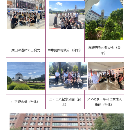
総統府を内部から（台
成田空港にて出発式
中華民国総統府（台北）
北）
二・二八紀念公園（台
アマの家―平和と女性人
中正紀念堂（台北）
北）
権館（台北）