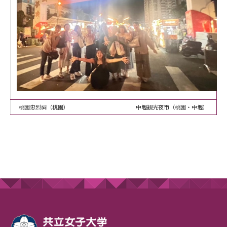
桃園忠烈祠（桃園） 中壢観光夜市（桃園・中壢）