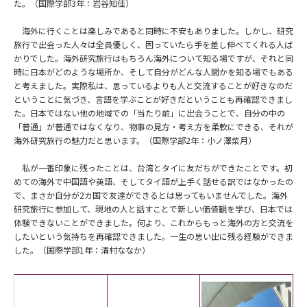
た。（国際学部3年：岩谷知佳）
海外に行くことは楽しみであると同時に不安もありました。しかし、研究
旅行で出会った人々は全員優しく、困っていたら手を差し伸べてくれる人ば
かりでした。海外研究旅行はもちろん海外について知る場ですが、それと同
時に日本がどのような場所か、そして自分がどんな人間かを知る場でもある
と考えました。実際私は、思っているよりも人と交流することが好きなのだ
ということに気づき、言語を学ぶことが好きだということも再確認できまし
た。日本ではない他の地域での「当たり前」に出会うことで、自分の中の
「普通」が普通ではなくなり、物事の見方・考え方を柔軟にできる、それが
海外研究旅行の魅力だと思います。（国際学部2年：小ノ澤菜月）
私が一番印象に残ったことは、台湾とタイに友だちができたことです。初
めての海外で中国語や英語、そしてタイ語が上手く話せる訳ではなかったの
で、まさか自分が2カ国で友達ができるとは思ってもいませんでした。海外
研究旅行に参加して、現地の人と話すことで新しい価値観を学び、日本では
体験できないことができました。何より、これからもっと海外の方と交流を
したいという気持ちを再確認できました。一生の思い出に残る経験ができま
した。（国際学部1年：清村ななか）