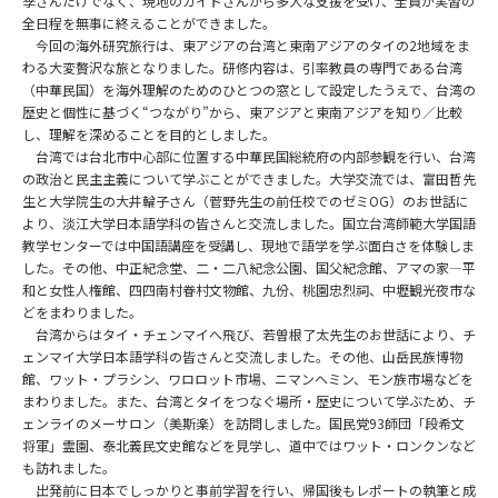
季さんだけでなく、現地のガイドさんから多大な支援を受け、全員が実習の
全日程を無事に終えることができました。
今回の海外研究旅行は、東アジアの台湾と東南アジアのタイの2地域をま
わる大変贅沢な旅となりました。研修内容は、引率教員の専門である台湾
（中華民国）を海外理解のためのひとつの窓として設定したうえで、台湾の
歴史と個性に基づく“つながり”から、東アジアと東南アジアを知り／比較
し、理解を深めることを目的としました。
台湾では台北市中心部に位置する中華民国総統府の内部参観を行い、台湾
の政治と民主主義について学ぶことができました。大学交流では、富田哲先
生と大学院生の大井輪子さん（菅野先生の前任校でのゼミOG）のお世話に
より、淡江大学日本語学科の皆さんと交流しました。国立台湾師範大学国語
教学センターでは中国語講座を受講し、現地で語学を学ぶ面白さを体験しま
した。その他、中正紀念堂、二・二八紀念公園、国父紀念館、アマの家―平
和と女性人権館、四四南村眷村文物館、九份、桃園忠烈祠、中壢観光夜市な
どをまわりました。
台湾からはタイ・チェンマイへ飛び、若曽根了太先生のお世話により、チ
ェンマイ大学日本語学科の皆さんと交流しました。その他、山岳民族博物
館、ワット・プラシン、ワロロット市場、ニマンヘミン、モン族市場などを
まわりました。また、台湾とタイをつなぐ場所・歴史について学ぶため、チ
ェンライのメーサロン（美斯楽）を訪問しました。国民党93師団「段希文
将軍」霊園、泰北義民文史館などを見学し、道中ではワット・ロンクンなど
も訪れました。
出発前に日本でしっかりと事前学習を行い、帰国後もレポートの執筆と成