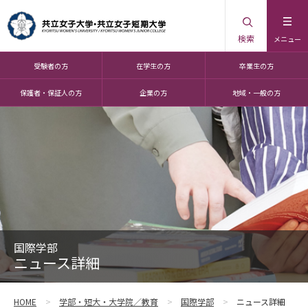
検索
メニュー
受験者の方
在学生の方
卒業生の方
保護者・保証人の方
企業の方
地域・一般の方
国際学部
ニュース詳細
HOME
学部・短大・大学院／教育
国際学部
ニュース詳細