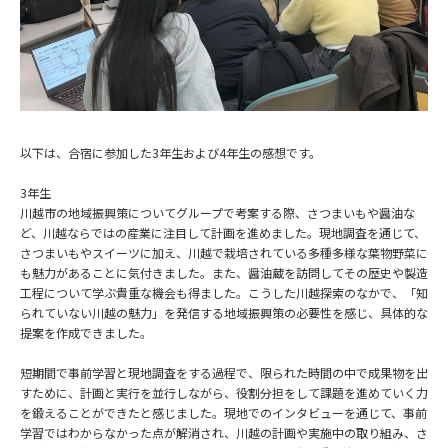
以下は、合宿に参加した3年生および4年生の感想です。
3年生
川越市の地域振興策についてグループで考案する際、さつまいもや醤油な
ど、川越ならではの産業に注目して計画を進めました。現地調査を通じて、
さつまいもやスイーツに加え、川越で栽培されている多種多様な葉物野菜に
も魅力があることに気付きました。また、醤油蔵を訪問してその歴史や製造
工程について学ぶ貴重な機会も得ました。こうした川越探索のなかで、「知
られていない川越の魅力」を発信する地域振興策の必要性を感じ、具体的な
提案を作成できました。
短期間で事前学習と現地調査をする過程で、限られた時間の中で成果物を出
すために、計画と実行を並行しながら、役割分担をして課題を進めていく力
を鍛えることができたと感じました。現地でのインタビューを通じて、事前
学習ではわからなかった点が解消され、川越の計画や実施中の取り組み、さ