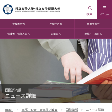
検索
メニュー
受験者の方
在学生の方
卒業生の方
保護者・保証人の方
企業の方
地域・一般の方
国際学部
ニュース詳細
HOME
学部・短大・大学院／教育
国際学部
ニュース詳細