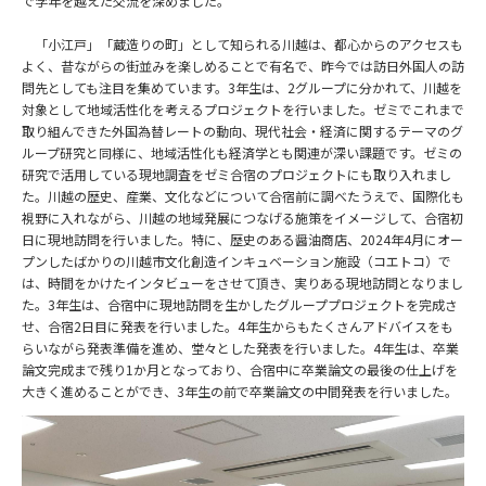
で学年を越えた交流を深めました。
「小江戸」「蔵造りの町」として知られる川越は、都心からのアクセスも
よく、昔ながらの街並みを楽しめることで有名で、昨今では訪日外国人の訪
問先としても注目を集めています。3年生は、2グループに分かれて、川越を
対象として地域活性化を考えるプロジェクトを行いました。ゼミでこれまで
取り組んできた外国為替レートの動向、現代社会・経済に関するテーマのグ
ループ研究と同様に、地域活性化も経済学とも関連が深い課題です。ゼミの
研究で活用している現地調査をゼミ合宿のプロジェクトにも取り入れまし
た。川越の歴史、産業、文化などについて合宿前に調べたうえで、国際化も
視野に入れながら、川越の地域発展につなげる施策をイメージして、合宿初
日に現地訪問を行いました。特に、歴史のある醤油商店、2024年4月にオー
プンしたばかりの川越市文化創造インキュベーション施設（コエトコ）で
は、時間をかけたインタビューをさせて頂き、実りある現地訪問となりまし
た。3年生は、合宿中に現地訪問を生かしたグループプロジェクトを完成さ
せ、合宿2日目に発表を行いました。4年生からもたくさんアドバイスをも
らいながら発表準備を進め、堂々とした発表を行いました。4年生は、卒業
論文完成まで残り1か月となっており、合宿中に卒業論文の最後の仕上げを
大きく進めることができ、3年生の前で卒業論文の中間発表を行いました。