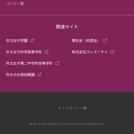
リンク一覧
関連サイト
共立女子学園
櫻友会（同窓会）
共立女子中学高等学校
株式会社ウィズ・ケイ
共立女子第二中学校高等学校
共立大日坂幼稚園
サイトポリシー等
© Kyoritsu Women’s Educational Institution.