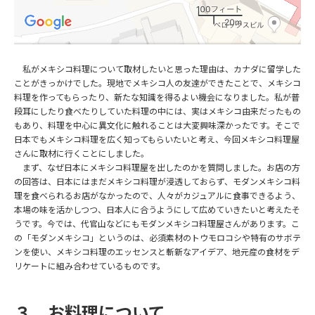
私がメキシコ料理について取材したいと思った理由は、カナダに留学した
ことがきっかけでした。現地でメキシコ人の友達ができたことで、メキシコ
料理を作ってもらったり、新たな知識を得るよい機会になりました。私が普
段耳にしたり食べたりしていた料理の中には、実はメキシコ由来だったもの
もあり、料理を中心に異文化に触れることは大変興味深かったです。そこで
日本でもメキシコ料理を広く知ってもらいたいと考え、今回メキシコ料理屋
さんに取材に行くことにしました。
まず、なぜ日本にメキシコ料理屋を出したのかを質問しました。お店の方
の回答は、日本にはまだメキシコ料理が浸透しておらず、モダンメキシコ料
理を食べられるお店がなかったので、人々がカジュアルに食事できるよう、
本場の味を活かしつつ、日本人に合うようにして広めていきたいと考えたそ
うです。今では、代官山などにもモダンメキシコ料理屋さんがあります。こ
の「モダンメキシコ」というのは、必須素材のトウモロコシや特有のサボテ
ンを使い、メキシコ料理のエッセンスと斬新なアイデア、地元産の食材をデ
リケートに組み合わせているものです。
３、お料理について