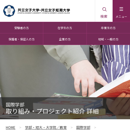
検索
メニュー
受験者の方
在学生の方
卒業生の方
保護者・保証人の方
企業の方
地域・一般の方
国際学部
取り組み・プロジェクト紹介 詳細
HOME
学部・短大・大学院／教育
国際学部