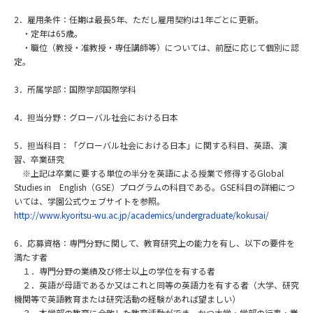
2．雇用条件：任期は最長5年、ただし雇用契約は1年ごとに更新。
・定年は65歳。
・職位（教授・准教授・専任講師等）については、前歴に応じて個別に認
定。
3．所属学部：国際学部国際学科
4．担当分野：グローバル社会における日本
5．担当科目：「グローバル社会における日本」に関する科目、英語、演
習、卒業研究
※上記は卒業に要する単位の半分を英語による授業で修得するGlobal
Studies in English（GSE）プログラムの科目である。GSE科目の詳細につ
いては、学園公式ウェブサイトを参照。
http://www.kyoritsu-wu.ac.jp/academics/undergraduate/kokusai/
6．応募資格：専門分野に関して、教育研究上の能力を有し、以下の要件を
満たす者
１．専門分野の業績及び修士以上の学位を有する者
２．英語が母語であるか又はこれと同等の英語力を有する者（大学、研究
機関等で英語教育または研究活動の経験があれば望ましい）
３．本学部の教育に合致した教育活動ができ、かつ大学・学部の行事・業