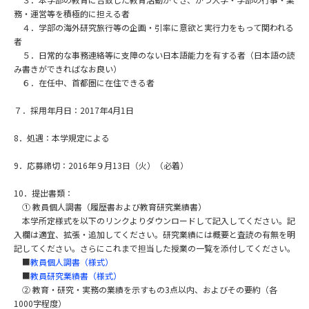
務・運営等を積極的に担える者
４．学部の海外研究旅行等の企画・引率に意欲と実行力をもって関われる
者
５．日常的な事務連絡等に支障のない日本語能力を有する者（日本語の読
み書きができればなお良い）
６．在任中、首都圏に在住できる者
７．採用年月日：2017年4月1日
8．処遇：本学規定による
9．応募締切：2016年９月13日（火）（必着）
10．提出書類：
① 教員個人調書（履歴書および教育研究業績書）
本学所定様式を以下のリンクよりダウンロードして記入してください。記
入欄は適宜、拡張・追加してください。研究業績には概要と査読の有無を明
記してください。さらにこれまで担当した授業の一覧を添付してください。
■
教員個人調書（様式）
■
教員研究業績書（様式）
② 教育・研究・実務の業績を示すもの3点以内、およびその要約（各
1000字程度）