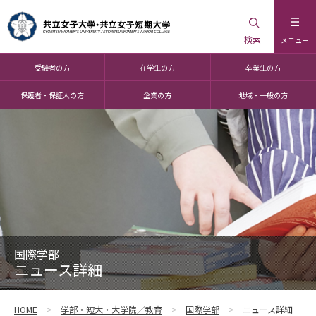
検索
メニュー
受験者の方
在学生の方
卒業生の方
保護者・保証人の方
企業の方
地域・一般の方
国際学部
ニュース詳細
HOME
学部・短大・大学院／教育
国際学部
ニュース詳細