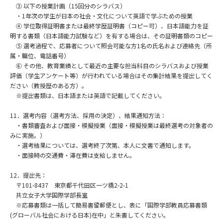
③ 以下の授業計画（15回分のシラバス）
・1年次の学生が日本の社会・文化について英語で学ぶための授業
④ 学位取得証明書または最終学歴証明書（コピー可）、日本語能力を証
明する書類（日本語能力試験など）を有する場合は、その証明書類のコピー
⑤ 選考過程で、応募者について照会可能な方1名の氏名および連絡先（所
属・職位、電話番号）
⑥ その他、教育業績として最近の主要な担当科目のシラバスおよび授業
評価（学生アンケート等）が行われている場合はその集計結果を提出してく
ださい（教授歴のある方）。
※提出書類は、日本語または英語で記載してください。
11．選考内容（選考方法、採用の決定）、結果通知方法：
・書類審査および面接・模擬授業（面接・模擬授業は最終選考の対象者の
みに実施。）
・選考結果については、選考終了次第、本人に文書で通知します。
・面接時の交通費・滞在費は支給しません。
12．提出先：
〒101-8437 東京都千代田区一ツ橋2-2-1
共立女子大学国際学部長室
※応募書類は一括して簡易書留郵便とし、表に「国際学部教員応募書類
(グローバル社会における日本)在中」と朱書してください。