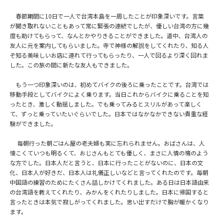
春節期間に10日で一人で台湾本島を一周したことが印象深いです。言葉
が聞き取れないこともあって常に緊張の連続でしたが、優しい台湾の方に幾
度も助けてもらって、なんとかやりきることができました。道中、台湾人の
友人に元を案内してもらいました。寺で神様の解説をしてくれたり、知る人
ぞ知る美味しいお店に連れて行ってもらったり、一人で回るより深く回れま
した。この旅の間に新たな友人もできました。
もう一つ印象深いのは、初めてバイクの後ろに乗ったことです。台湾では
移動手段としてバイクによく乗ります。当日これからバイクに乗ることを知
ったとき、激しく動揺しました。でも乗ってみるとスリルがあって楽しく
て、ずっと乗っていたいぐらいでした。日本ではなかなかできない貴重な経
験ができました。
毎朝行った朝ごはん屋の老夫婦も実に忘れられません。おばさんは、人
懐こくていつも明るくて、おじさんもとても優しく、まさに人情の塊のよう
な方でした。日本人だと言うと、日本に行ったことがないのに、日本の文
化、日本人が好きだ、日本人は礼儀正しいなどと言ってくれたのです。毎朝
中国語の練習のためにたくさん話しかけてくれました。ある日は日本語由来
の台湾語を教えてくれたり、みかんをくれたりしました。日本に帰国すると
言ったときは本気で寂しがってくれました。思い出すだけで胸が暖かくなり
ます。