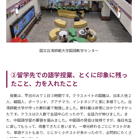
国立台湾師範大学国語教学センター
②留学先での語学授業、とくに印象に残っ
たこと、力を入れたこと
授業は、平日のみで１日３時間です。クラスメイトの国籍は、日本人他２
人、韓国人、ポーランド、グアテマラ、インドネシアと実に多様でした。台
湾師範大学が作った教科書で勉強しました。教科書は非常に分かりやすかっ
たです。クラスは少人数で会話中心だったので、会話力が伸びました。ま
た、中国語学習の要領を掴みました。中国語の発音は独特ですが、毎日先生
に直してもらって、改善できたと思います。一単元終わるごとにテストがあ
り、単語テストもあり、とにかく小テストが多かったので、必然的にたくさ