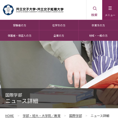
検索
メニュー
受験者の方
在学生の方
卒業生の方
保護者・保証人の方
企業の方
地域・一般の方
国際学部
ニュース詳細
HOME
学部・短大・大学院／教育
国際学部
ニュース詳細