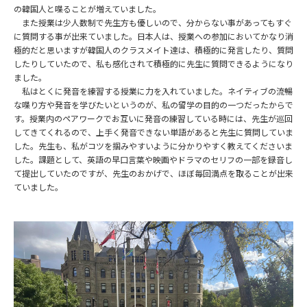
の韓国人と喋ることが増えていました。
また授業は少人数制で先生方も優しいので、分からない事があってもすぐ
に質問する事が出来ていました。日本人は、授業への参加においてかなり消
極的だと思いますが韓国人のクラスメイト達は、積極的に発言したり、質問
したりしていたので、私も感化されて積極的に先生に質問できるようになり
ました。
私はとく
に発音を練習する授業に力を入れていました。ネイティブの流暢
な喋り方や発
音を学びたいというのが、私の留学の目的の一つだったからで
す。授業内のペアワークでお互いに発音の練習している時には、先生が巡回
してきてくれるので、上手く発音できない単語があると先生に質問していま
した。先生も、私がコツを掴みやすいように分かりやすく教えてくださいま
した。課題として、英語の早口言葉や映画やドラマのセリフの一部を録音し
て提出していたのですが、先生のおかげで、ほぼ毎回満点を取ることが出来
ていました。