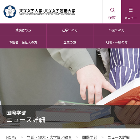
検索
メニュー
受験者の方
在学生の方
卒業生の方
保護者・保証人の方
企業の方
地域・一般の方
国際学部
ニュース詳細
HOME
学部・短大・大学院／教育
国際学部
ニュース詳細