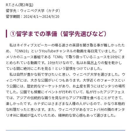
R.T.さん(現2年生)
留学先：ウィニペグ大学（カナダ）
留学期間：2024/4/1～2024/9/20
①留学までの準備（留学先選びなど）
私はネイティブスピーカーの喋る速さの英語を聞き取る事が難しかったた
め、「CNN10」というYouTubeチャンネルの動画を毎日見ていました。ア
メリカのニュース番組である「CNN」で取り扱っているニュースを10分にま
とめられている動画です。10分だけなので、私はお風呂上りの髪を乾かし
ている間に絶対にこれを見る！という習慣をつけていました。
私は自然が豊かな街で学びたいと思い、ウィニペグ大学を選びました。ウ
ィニペグには、大きな公園がいくつもあります。大学近くのフォークスとい
う公園には、歴史的なマーケットがあり、お土産を買うにはピッタリの場所
でした。公園でも頻繁
にイベントが行われていて、私が行ったアジアフェス
では、アジアの
伝統的な踊りを見ながらアジア料理を食べることができて、
楽しかったです。カナダにはさまざまな人種の人がいるので、かなり本格的
な料理だったと思います。また、ウィニペグがあるマニトバ州の隣のオンタ
リオ州に親戚が住んでいたため、精神的な安心感もあって選びました。