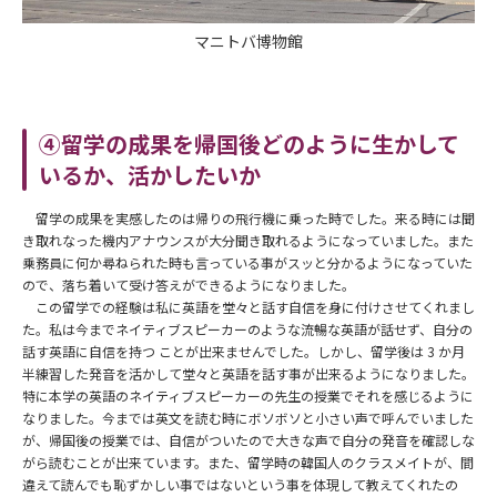
マニトバ博物館
④留学の成果を帰国後どのように生かして
いるか、活かしたいか
留学の成果を実感したのは帰りの飛行機に乗った時でした。来る時には聞
き取れなった機内アナウンスが大分聞き取れるようになっていました。また
乗務員に何か尋ねられた時も言っている事がスッと分かるようになっていた
ので、落ち着いて受け答えができるようになりました。
この留学での経験は私に英語を堂々と話す自信を身に付けさせてくれまし
た。私は今までネイティブスピーカーのような流暢な英語が話せず、自分の
話す英語に自信を持つ ことが出来ませんでした。しかし、留学後は 3 か月
半練習した発音を活かして堂々と英語を話す事が出来るようになりました。
特に本学の英語のネイティブスピーカーの先生の授業でそれを感じるように
なりました。今までは英文を読む時にボソボソと小さい声で呼んでいました
が、帰国後の授業では、自信がついたので大きな声で自分の発音を確認しな
がら読むことが出来ています。また、留学時の韓国人のクラスメイトが、間
違えて読んでも恥ずかしい事ではないという事を体現して教えてくれたの