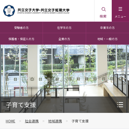
検索
メニュー
受験者の方
在学生の方
卒業生の方
保護者・保証人の方
企業の方
地域・一般の方
子育て支援
HOME
社会連携
地域連携
子育て支援