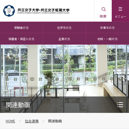
検索
メニュー
受験者の方
在学生の方
卒業生の方
保護者・保証人の方
企業の方
地域・一般の方
関連動画
HOME
社会連携
関連動画