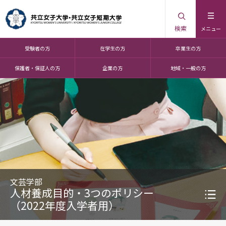
検索
メニュー
受験者の方
在学生の方
卒業生の方
保護者・保証人の方
企業の方
地域・一般の方
文芸学部
人材養成目的・3つのポリシー
（2022年度入学者用）