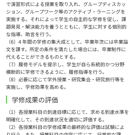
で演習形式による授業を取り入れ、グループディスカッ
ション、グループワーク等のアクティブ・ラーニングを
実施する。それによって学生の自主的な学修を促し、課
題発見・解決能力を養うとともに、学生に対する個別的
な指導、助言を行う。
（6）4 年間の学修の集大成として、卒業年次には卒業論
文を課す。所定の条件を満たした場合には、卒業制作に
代えることができるものとする。
（7）履修モデルを提示し、学生が自ら系統的かつ分野
横断的に学修できるように、履修指導を行う。
（8）必要に応じて学外授業・研究集会・研究旅行等を
実施し、学修効果を高める。
学修成果の評価
（1）各授業科目の到達目標に応じて、求める到達水準を
明確化して、その到達状況を適切に評価する。
（2）各授業科目の学修成果の最終的な評価は試験によ
り行う。また、授業科目の内容に応じて、日常的な課