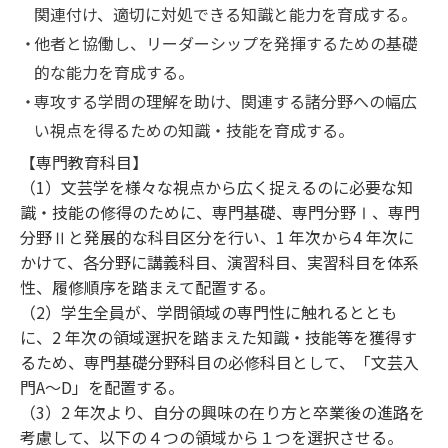
関連付け、適切に対処できる知識と能力を育成する。
他者と協働し、リーダーシップを発揮するための基礎
的な能力を育成する。
専攻する学問の理解を助け、関連する諸分野への幅広
い視点を得るための知識・技能を育成する。
【専門教育科目】
（1）文芸学を様々な視点から広く捉えるのに必要な知
識・技能の修得のために、専門基礎、専門分野Ⅰ、専門
分野Ⅱと発展的な科目区分を行い、1 年次から4 年次に
かけて、各分野に講義科目、演習科目、実習科目を体系
性、履修順序を踏まえて配置する。
（2）学生全員が、学問領域の専門性に触れるととも
に、2 年次の領域選択を踏まえた知識・技能等を獲得す
るため、専門基礎分野科目の必修科目として、「文芸入
門A～D」を配置する。
（3）2 年次より、自分の興味の在り方と卒業後の進路を
考慮して、以下の４つの領域から１つを選択させる。