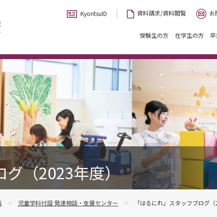
お
資料請求/資料閲覧
KyoritsuID
受験生の方
在学生の方
卒
グ（2023年度）
科
児童学科付設 発達相談・支援センター
「はるにれ」スタッフブログ（2