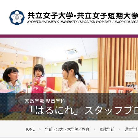
家政学部 児童学科
「はるにれ」スタッフブロ
HOME
学部・短大・大学院／教育
家政学部
児童学