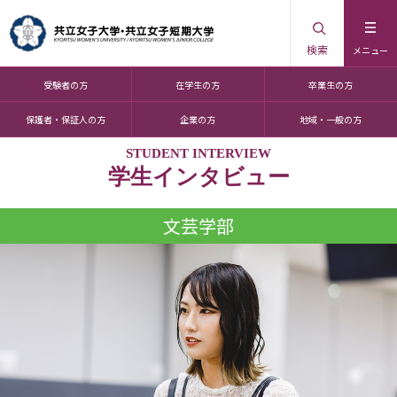
検索
メニュー
受験者の方
在学生の方
卒業生の方
保護者・保証人の方
企業の方
地域・一般の方
STUDENT INTERVIEW
学生インタビュー
文芸学部