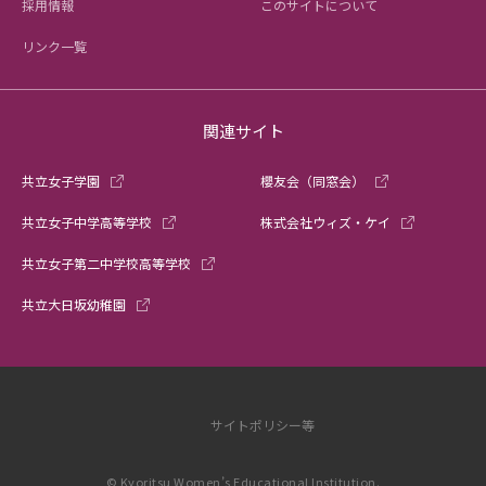
採用情報
このサイトについて
リンク一覧
関連サイト
共立女子学園
櫻友会（同窓会）
共立女子中学高等学校
株式会社ウィズ・ケイ
共立女子第二中学校高等学校
共立大日坂幼稚園
サイトポリシー等
© Kyoritsu Women’s Educational Institution.