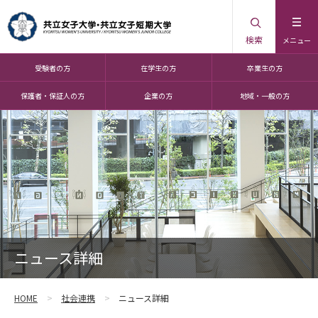
検索
メニュー
受験者の方
在学生の方
卒業生の方
保護者・保証人の方
企業の方
地域・一般の方
ニュース詳細
HOME
社会連携
ニュース詳細