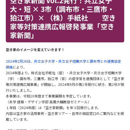
空き家新聞 Vol.2発行！共立女子
大・短 × 3市（調布市・三鷹市・
狛江市）× （株）手紙社 空き
家等対策連携広報啓発事業「空き
家新聞」
空き家のイメージを変えていきます！
2024年2月26日、共立女子大学・共立女子短期大学と調布市との連携協定
締結
により、
2024年度より，株式会社手紙社（産）・共立女子大学・共立女子短期大学
（学）・調布市，三鷹市，狛江市（官）の産学官を連携団体として「空き家
等対策連携広報事業」が開始し、2024年9月の第1号発行に続き、第2号が発
行いたしました。
本事業は、令和10年度まで事業展開を予定しています。
（本学 建築・デザイン学部 高橋大輔教授ゼミナール）
１年目（2024年度）は「空き家新聞」を年３回発行します。
内容は空き家の活用事例・空き家ツアー・各市の相談窓口のご案内などを掲
載しています。