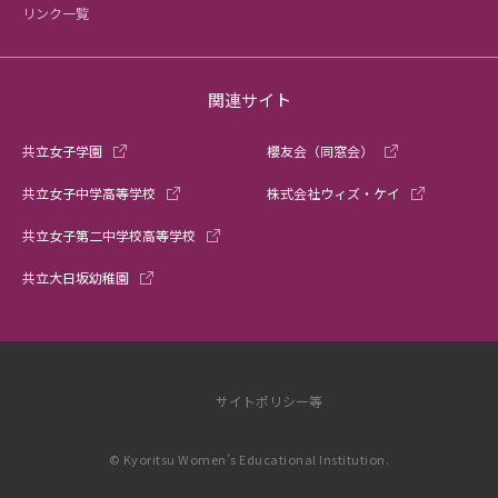
リンク一覧
関連サイト
共立女子学園
櫻友会（同窓会）
共立女子中学高等学校
株式会社ウィズ・ケイ
共立女子第二中学校高等学校
共立大日坂幼稚園
サイトポリシー等
© Kyoritsu Women’s Educational Institution.