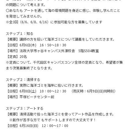
の問題について考えます。
〇あなたも アートを通して海の環境問題を身近に感じ、体験し学んだこと
を発信してみませんか。
※全3回（6/6、6/8、6/16）に参加可能な方を募集しています
ステップ１：知る
【概要】講師の方を招いて海洋ゴミについて講義をしていただきます。
【日程】6月6日(木) 16：50～18：30
【場所】法政大学市ヶ谷キャンパス外濠校舎 5階S504教室
【定員】20名
※定員について、千代田区キャンパスコンソ全体の定員となり、希望者が集
まり次第募集終了となります。
ステップ２：清掃する
【概要】実際に海洋ゴミを海岸に拾いに行きます。
【日程】6月8日(土) 10：00～12：30 （雨天時：6月9日(日)同時刻）
【場所】平塚ビーチセンター前
ステップ３：アートする
【概要】清掃活動で拾った海洋ゴミを使ってアート作品を作成します。
※創作が苦手な方で もサポートしますので大丈夫です！
【日程】6月16日(日) 12：00～17：00