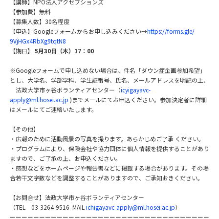
【講師】NPO法人アクセプションズ
【参加費】無料
【募集人数】30名程度
【申込】Googleフォームからお申し込みください→
http
s://forms.gle/
9VjHGx4RbXg9tqtN8
【期日】
5
月30日（木）17：00
※Googleフォームで申し込めない場合は、件名「
ダウン症企画参加希望」
とし、大学名、学部学科、学生証番号、
氏名、メールアドレスを明記の上、
法政大学市ヶ谷ボランティアセンター（
icyigayavc-
apply@ml.hosei.ac.jp
)
までメールにてお申込ください。
参加決定者に詳細
はメールにてご連絡いたします。
【その他】
・広報のために活動風景の写真を撮ります。あらかじめご了承 ください。
・プログラムにより、
保険会社や協力団体に個人情報を提供することがあり
ますので、
ご了承の上、お申込ください。
・
感想などをホームページや報告書などに掲載する場合があります。
その場
合若干文字数などを調整することがありますので、
ご承知おきください。
【お問合せ】法政大学市ヶ谷ボランティアセンター
（TEL 03-3264-9516 MAIL
ichigayavc-apply@ml.
hosei.ac.jp
）
ーーーーーーーーーーーーーーーーーーーーーーーーーーーーーーーーーー