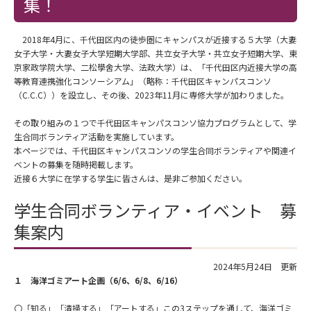
集！
2018年4月に、千代田区内の徒歩圏にキャンパスが近接する５大学（大妻
女子大学・大妻女子大学短期大学部、共立女子大学・共立女子短期大学、東
京家政学院大学、二松學舍大学、法政大学）は、「千代田区内近接大学の高
等教育連携強化コンソーシアム」（略称：千代田区キャンパスコンソ
（C.C.C））を設立し、その後、2023年11月に専修大学が加わりました。
その取り組みの１つで千代田区キャンパスコンソ協力プログラムとして、学
生合同ボランティア活動を実施しています。
本ページでは、千代田区キャンパスコンソの学生合同ボランティアや関連イ
ベントの募集を随時掲載します。
近接６大学に在学する学生に皆さんは、是非ご参加ください。
学生合同ボランティア・イベント 募
集案内
2024年5月24日 更新
１ 海洋ゴミアート企画（6/6、6/8、6/16）
〇「知る」「清掃する」「アートする」この3ステップを通して、海洋ゴミ