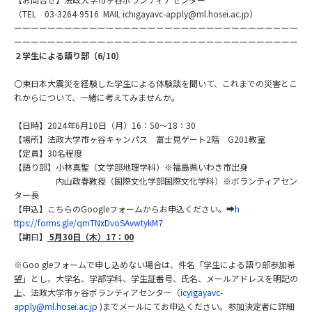
（TEL 03-3264-9516 MAIL ichigayavc-apply@ml.hosei.ac.jp）
ーーーーーーーーーーーーーーーーーーーーーーーーーーーーーーーーーー
ーーーーーーーーーーーーーーーーーーーーーーーーーーーーーーーーーー
２学生による語り部（6/10）
〇東日本大震災を経験した学生による体験談を聞いて、
これまでの災害とこ
れからについて、一緒に考えてみませんか。
【日時】2024年6月10日（月）16：50～18：30
【場所】法政大学市ヶ谷キャンパス 富士見ゲート2階 G201教室
【定員】30名程度
【語り部】小林真聖（文学部地理学科）※福島県いわき市出身
内山政春教授（国際文化学部国際文化学科）※
ボランティアセン
ター長
【申込】こちらのGoogleフォームからお申込ください。➡
h
ttps://forms.gle/
qmTNxDvoSAvwtykM7
【期日】
5
月30日（木）17：00
※Goo gleフォームで申し込めない場合は、件名「
学生による語り部参加希
望」とし、大学名、学部学科、
学生証番号、氏名、メールアドレスを明記の
上、法政大学市ヶ谷ボランティアセンター（
icyigayavc-
apply@ml.hosei.ac.jp
)
までメールにてお申込ください。
参加決定者に詳細