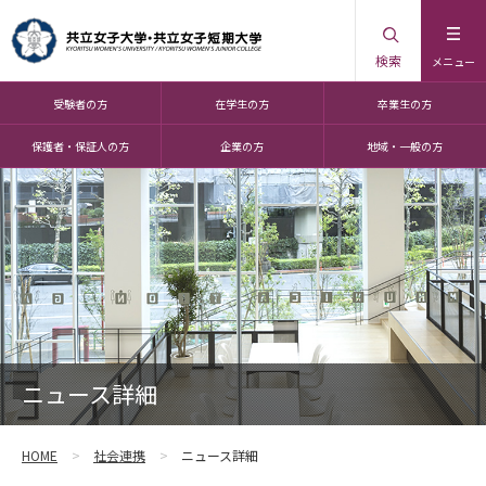
検索
メニュー
受験者の方
在学生の方
卒業生の方
保護者・保証人の方
企業の方
地域・一般の方
ニュース詳細
HOME
社会連携
ニュース詳細