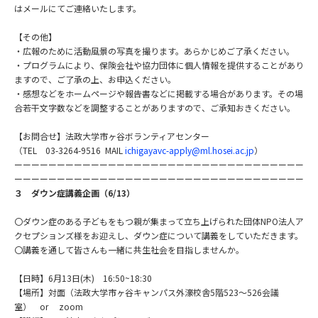
はメールにてご連絡いたします。
【その他】
・広報のために活動風景の写真を撮ります。
あらかじめご了承ください。
・プログラムにより、
保険会社や協力団体に個人情報を提供することがあり
ますので、
ご了承の上、お申込ください。
・
感想などをホームページや報告書などに掲載する場合があります。
その場
合若干文字数などを調整することがありますので、ご承知おきください。
【お問合せ】法政大学市ヶ谷ボランティアセンター
（TEL 03-3264-9516 MAIL
ichigayavc-apply@ml.
hosei.ac.jp
）
ーーーーーーーーーーーーーーーーーーーーーーーーーーーーーーーーーー
ーーーーーーーーーーーーーーーーーーーーーーーーーーーーーーーーーー
３ ダウン症講義企画（6/13）
〇
ダウン症のある子どもをもつ親が集まって立ち上げられた団体NP
O法人ア
クセプションズ様をお迎えし、
ダウン症について講義をしていただきます。
〇講義を通して皆さんも一緒に共生社会を目指しませんか。
【日時】6月13日(木) 16:50~18:30
【場所】対面（法政大学市ヶ谷キャンパス外濠校舎5階523～
526会議
室） or zoom