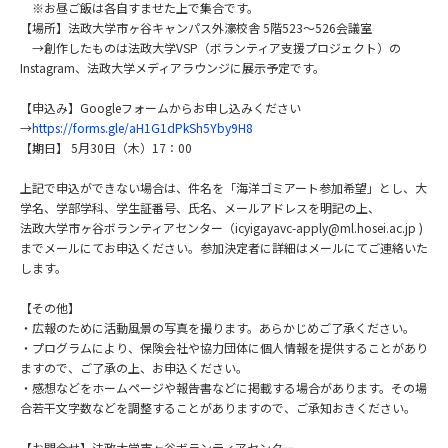
※お昼ご飯は各自すませた上で集合です。
【場所】法政大学市ヶ谷キャンパス外濠校舎 5階523～526会議室
→創作したものは法政大学VSP（ボランティア支援プロジェクト）の
Instagram、法政大学メディアラウンジに展示予定です。
【申込み】Googleフォームからお申し込みください
→
https://forms.gle/aH1G1dPkSh5Yby9H8
【期日】 5月30日（木）17：00
上記で申込ができない場合は、件名を「海洋ゴミアート参加希望」とし、大
学名、学部学科、学生証番号、氏名、メールアドレスを明記の上、
法政大学市ヶ谷ボランティアセンター（icyigayavc-apply@ml.hosei.ac.jp )
までメールにてお申込ください。参加決定者に詳細はメールにてご連絡いた
します。
【その他】
・広報のために活動風景の写真を撮ります。あらかじめご了承ください。
・プログラムにより、保険会社や協力団体に個人情報を提供することがあり
ますので、ご了承の上、お申込ください。
・感想などをホームページや報告書などに掲載する場合があります。その場
合若干文字数などを調整することがありますので、ご承知おきください。
【お問合せ】法政大学市ヶ谷ボランティアセンター