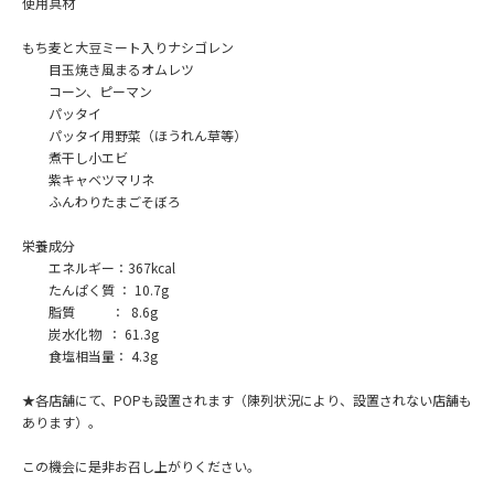
使用具材
もち麦と大豆ミート入りナシゴレン
目玉焼き風まるオムレツ
コーン、ピーマン
パッタイ
パッタイ用野菜（ほうれん草等）
煮干し小エビ
紫キャベツマリネ
ふんわりたまごそぼろ
栄養成分
エネルギー：367kcal
たんぱく質 ： 10.7g
脂質 ： 8.6g
炭水化物 ： 61.3g
食塩相当量： 4.3g
★各店舗にて、POPも設置されます（陳列状況により、設置されない店舗も
あります）。
この機会に是非お召し上がりください。