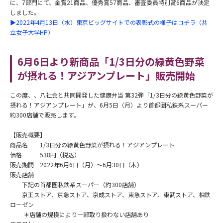
に、7部門にて、金賞21商品、優秀賞57商品、審査委員特別賞6商品が決定
しました。
▶2022年4月13日（水）東京ビッグサイトでの表彰式の様子はコチラ（共
立女子大学HP）
6月6日より新商品「1/3日分の緑黄色野菜
が摂れる！アジアンプレート」販売開始
この度、、八社会と共同開発した健康弁当 第32弾「1/3日分の緑黄色野菜が
摂れる！アジアンプレート」が、6月5日（月）より首都圏私鉄系スーパー
約300店舗で販売します。
【販売概要】
商品名 1/3日分の緑黄色野菜が摂れる！アジアンプレート
価格 538円（税込）
販売期間 2022年6月6日（月）～6月30日（木）
販売店舗
下記の首都圏私鉄系スーパー（約300店舗）
京王ストア、京急ストア、京成ストア、東急ストア、東武ストア、相鉄
ローゼン
＊店舗の規模により一部取り扱わない店舗あり