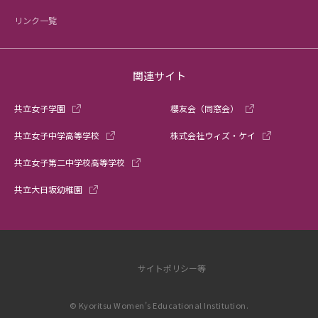
リンク一覧
関連サイト
共立女子学園
櫻友会（同窓会）
共立女子中学高等学校
株式会社ウィズ・ケイ
共立女子第二中学校高等学校
共立大日坂幼稚園
サイトポリシー等
© Kyoritsu Women’s Educational Institution.