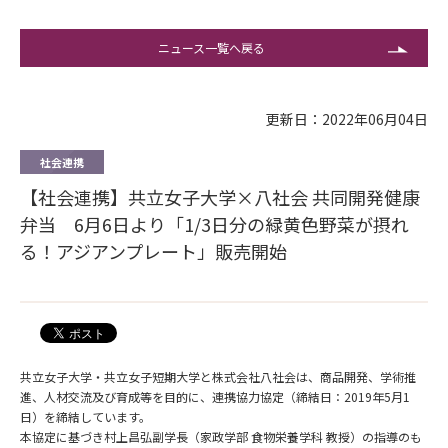
ニュース一覧へ戻る
更新日：2022年06月04日
社会連携
【社会連携】共立女子大学×八社会 共同開発健康
弁当 6月6日より「1/3日分の緑黄色野菜が摂れ
る！アジアンプレート」販売開始
共立女子大学・共立女子短期大学と株式会社八社会は、商品開発、学術推
進、人材交流及び育成等を目的に、連携協力協定（締結日：2019年5月1
日）を締結しています。
本協定に基づき村上昌弘副学長（家政学部 食物栄養学科 教授）の指導のも