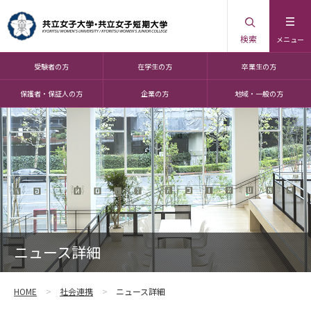
検索
メニュー
受験者の方
在学生の方
卒業生の方
保護者・保証人の方
企業の方
地域・一般の方
ニュース詳細
HOME
社会連携
ニュース詳細