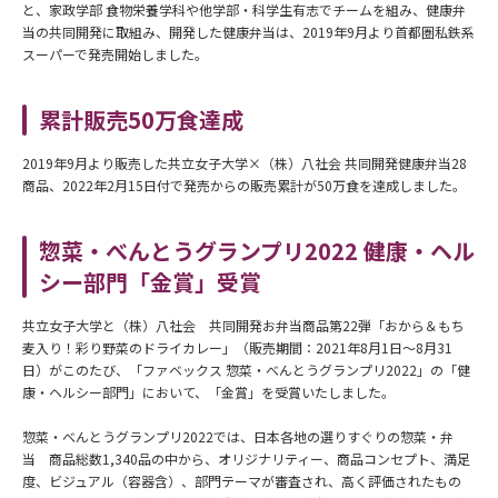
と、家政学部 食物栄養学科や他学部・科学生有志でチームを組み、健康弁
当の共同開発に取組み、開発した健康弁当は、2019年9月より首都圏私鉄系
スーパーで発売開始しました。
累計販売50万食達成
2019年9月より販売した共立女子大学×（株）八社会 共同開発健康弁
当28
商品、2022年2月15日付で発売からの販売累計が50万食を達成しました。
惣菜・べんとうグランプリ2022 健康・ヘル
シー部門「金賞」受賞
共立女子大学と（株）八社会 共同開発お弁当商品第22弾「おから＆もち
麦入り！彩り野菜のドライカレー」（販売期間：2021年8月1日～8月31
日）がこのたび、「ファベックス 惣菜・べんとうグランプリ2022」の「健
康・ヘルシー部門」において、「金賞」を受賞いたしました。
惣菜・べんとうグランプリ2022では、日本各地の選りすぐりの惣菜・弁
当 商品総数1,340品の中から、オリジナリティー、商品コンセプト、満足
度、ビジュアル（容器含）、部門テーマが審査され、高く評価されたもの