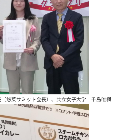
長（惣菜サミット会長）、共立女子大学 千島唯楓