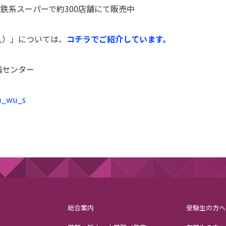
私鉄系スーパーで約300店舗にて販売中
入）」については、
コチラでご紹介しています。
携センター
su_wu_s
総合案内
受験生の方へ