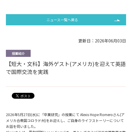
ニュース一覧へ戻る
更新日：2026年06月03日
授業紹介
【短大・文科】海外ゲスト(アメリカ)を迎えて英語
で国際交流を実践
2026
年
5
月
27
日
(
水
)
に「卒業研究」の授業にて
Alexis Hope Romero
さん
(
ア
メリカ合衆国コロラド州
)
をお迎えし、ご自身のライフストーリーについて
お話を伺いました。