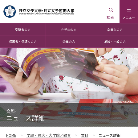
検索
メニュー
受験者の方
在学生の方
卒業生の方
保護者・保証人の方
企業の方
地域・一般の方
文科
ニュース詳細
HOME
学部・短大・大学院／教育
文科
ニュース詳細