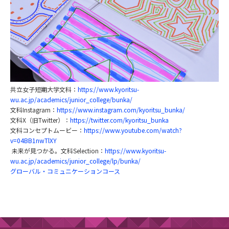
共立女子短期大学文科：
https://www.kyoritsu-
wu.ac.jp/academics/junior_college/bunka/
文科Instagram：
https://www.instagram.com/kyoritsu_bunka/
文科X（旧Twitter）：
https://twitter.com/kyoritsu_bunka
文科コンセプトムービー：
https://www.youtube.com/watch?
v=04BB1nwTlXY
未来が見つかる。文科Selection：
https://www.kyoritsu-
wu.ac.jp/academics/junior_college/lp/bunka/
グローバル・コミュニケーションコース