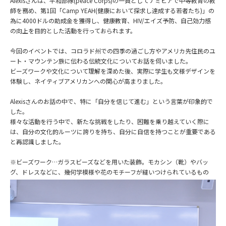
Alexis
さんは、平和部隊
(peace Corps)
の一員としてナミビアで中等教育の教
師を務め、第
1
回「
Camp YEAH(
健康において探求し達成する若者たち
)
」の
為に
4000
ドルの助成金を獲得し、健康教育、
HIV/
エイズ予防、自己効力感
の向上を目的とした活動を行っておられます。
今回のイベントでは、コロラド州での四季の過ごし方やアメリカ先住民のユ
ート・マウンテン族に伝わる伝統文化についてお話を伺いました。
ビーズワークや文化について理解を深めた後、実際に学生も文様デザインを
体験し、ネイティブアメリカンへの関心が高まりました。
Alexis
さんのお話の中で、特に「自分を信じて進む」という言葉が印象的で
した。
様々な活動を行う中で、新たな挑戦をしたり、困難を乗り越えていく際に
は、自分の文化的ルーツに誇りを持ち、自分に自信を持つことが重要である
と再認識しました。
※ビーズワーク…ガラスビーズなどを用いた装飾。モカシン（靴）やバッ
グ、ドレスなどに、幾何学模様や花のモチーフが縫いつけられているもの