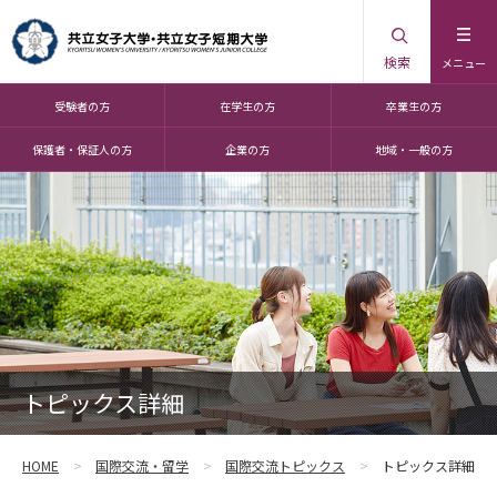
検索
メニュー
受験者の方
在学生の方
卒業生の方
保護者・保証人の方
企業の方
地域・一般の方
トピックス詳細
HOME
国際交流・留学
国際交流トピックス
トピックス詳細