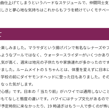
一曲仕上げてしまうというハードなスケジュールで、仲間同士支
嬉しさと夢心地な気持ちはこれからもフラを続けていくモチベ
て
を楽しみました。マラサダという揚げパンで有名なレナーズや
るようなプールではなく、ウォータースライダーがいくつかあ
人気が高く、週末は地元の子供たちや家族連れが多かったので
ました。ルームメイトの S ちゃんとは、体重を変えずに日本
学校の前にダイヤモンドヘッドに登った日もありました。その効
くなった気がします。
心感」です。日本の「 当たり前」がハワイでは通用しないこ
おもてなしと態度の違いです。ハワイにはチップ文化があるの
予定時刻に来なかったり、19 時過ぎはもう一人で歩くのが怖