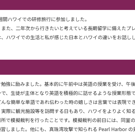
までの約二週間ハワイでの研修旅行に参加しました。
また、二年次から行きたいと考えている長期留学に備えたプレ留
は、ハワイでの生活と私が感じた日本とハワイの違いをお話し
で勉強に励みました。基本的に午前中は英語の授業を受け、午
ンで、生徒が主体となり英語を積極的に話せるような授業形態
どんな簡単な単語であれ伝わった時の嬉しさは言葉では表現で
、実際に観光施設等を訪問する日もあり、ハワイをよりよく知
判所で模擬裁判を行ったことです。模擬裁判の前日には、同室
ました。他にも、真珠湾攻撃で知られる Pearl Harbor